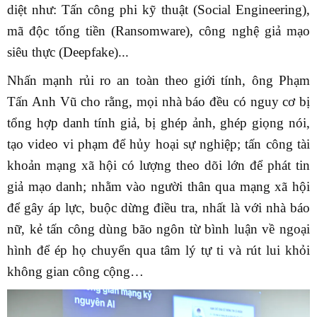
diệt như: Tấn công phi kỹ thuật (Social Engineering),
mã độc tống tiền (Ransomware), công nghệ giả mạo
siêu thực (Deepfake)...
Nhấn mạnh rủi ro an toàn theo giới tính, ông Phạm
Tấn Anh Vũ cho rằng, mọi nhà báo đều có nguy cơ bị
tổng hợp danh tính giả, bị ghép ảnh, ghép giọng nói,
tạo video vi phạm để hủy hoại sự nghiệp; tấn công tài
khoản mạng xã hội có lượng theo dõi lớn để phát tin
giả mạo danh; nhằm vào người thân qua mạng xã hội
để gây áp lực, buộc dừng điều tra, nhất là với nhà báo
nữ, kẻ tấn công dùng bão ngôn từ bình luận về ngoại
hình để ép họ chuyển qua tâm lý tự ti và rút lui khỏi
không gian công cộng…