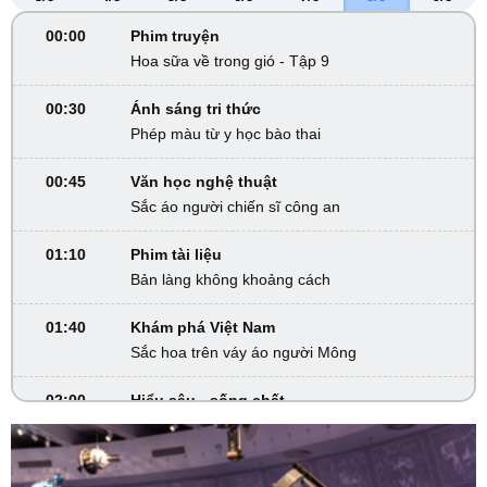
00:00
Phim truyện
Hoa sữa về trong gió - Tập 9
00:30
Ánh sáng tri thức
Phép màu từ y học bào thai
00:45
Văn học nghệ thuật
Sắc áo người chiến sĩ công an
01:10
Phim tài liệu
Bản làng không khoảng cách
01:40
Khám phá Việt Nam
Sắc hoa trên váy áo người Mông
02:00
Hiểu sâu - sống chất
Chơi sinh vật cảnh - Đừng để phạm pháp
02:30
Khám phá Việt Nam