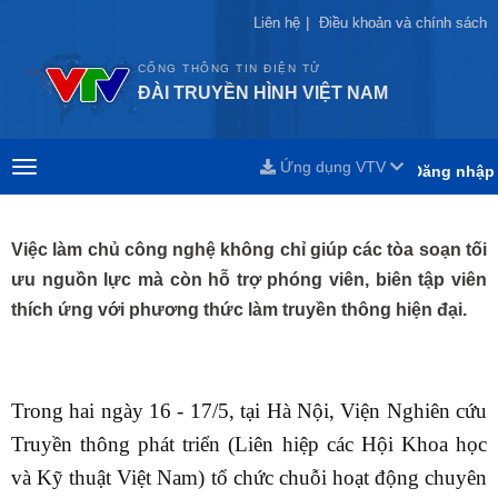
Liên hệ
Liên hệ
|
|
Điều khoản và chính sách
Điều khoản và chính sách
CỔNG THÔNG TIN ĐIỆN TỬ
ĐÀI TRUYỀN HÌNH VIỆT NAM
Ứng dụng VTV
Đăng nhập
Việc làm chủ công nghệ không chỉ giúp các tòa soạn tối
ưu nguồn lực mà còn hỗ trợ phóng viên, biên tập viên
thích ứng với phương thức làm truyền thông hiện đại.
Trong hai ngày 16 - 17/5, tại Hà Nội, Viện Nghiên cứu
Truyền thông phát triển (Liên hiệp các Hội Khoa học
và Kỹ thuật Việt Nam) tổ chức chuỗi hoạt động chuyên