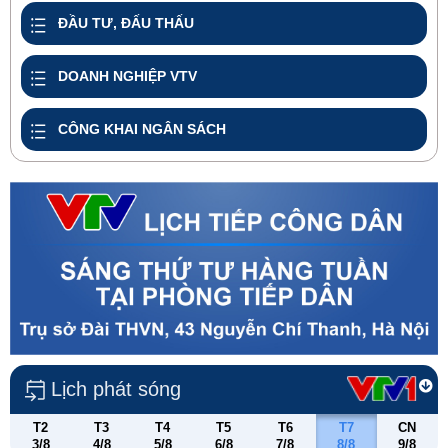
ĐẦU TƯ, ĐẤU THẤU
DOANH NGHIỆP VTV
CÔNG KHAI NGÂN SÁCH
Lịch phát sóng
T2
T3
T4
T5
T6
T7
CN
3/8
4/8
5/8
6/8
7/8
8/8
9/8