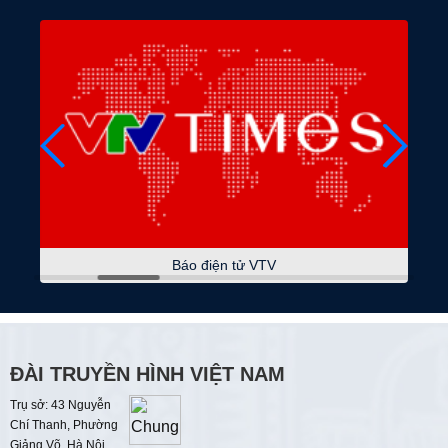
07:15
VTV kết nối
07:30
Không gian văn hóa nghệ thuật
08:15
Sách hay thay đổi cuộc đời
08:30
Tạp chí Kinh tế cuối tuần
09:00
Thời sự
09:05
Du lịch Việt Nam
Báo điện tử VTV
09:15
Sự kiện và bình luận
09:45
Dám sống
Hồn Huế - Men màu
ĐÀI TRUYỀN HÌNH VIỆT NAM
10:00
Điểm tựa cuộc sống
Trụ sở: 43 Nguyễn
Chí Thanh, Phường
Điểm tựa cho nhân dân
Giảng Võ, Hà Nội.