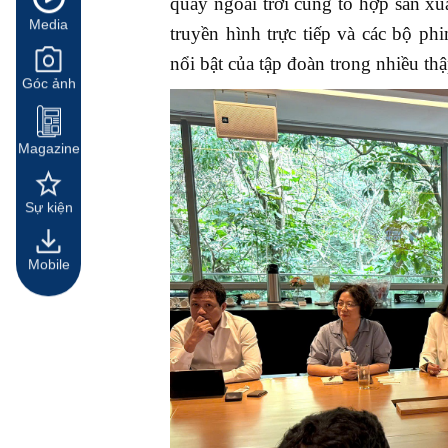
quay ngoài trời cùng tổ hợp sản xuấ
Media
truyền hình trực tiếp và các bộ ph
nổi bật của tập đoàn trong nhiều th
Góc ảnh
Magazine
Sự kiện
Mobile