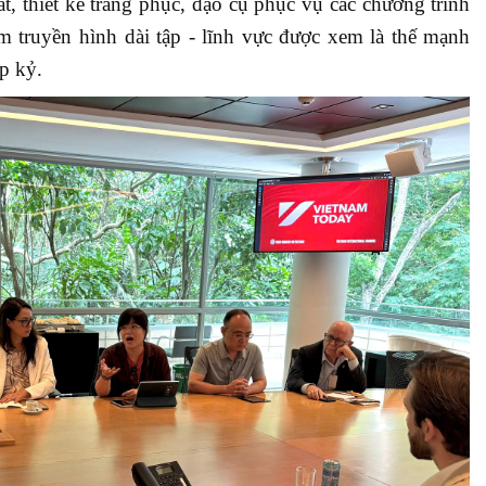
t, thiết kế trang phục, đạo cụ phục vụ các chương trình
im truyền hình dài tập - lĩnh vực được xem là thế mạnh
ập kỷ.