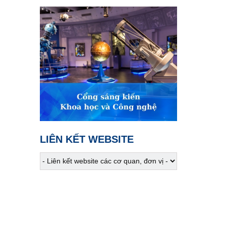
02:00
Hiểu sâu - sống chất
Pickleball - Khi tiếng ồn
vượt ngưỡng
02:30
Khám phá Việt Nam
Sắc màu Tây Thanh Hóa
02:45
VTV Sống khỏe
Một thai kỳ đặc biệt
03:30
Phim truyện
LIÊN KẾT WEBSITE
Người một nhà - Tập 3
04:15
Phim truyện
Người một nhà - Tập 4
05:05
S - Việt Nam
Đặc sản ở Thượng Minh,
Thái Nguyên