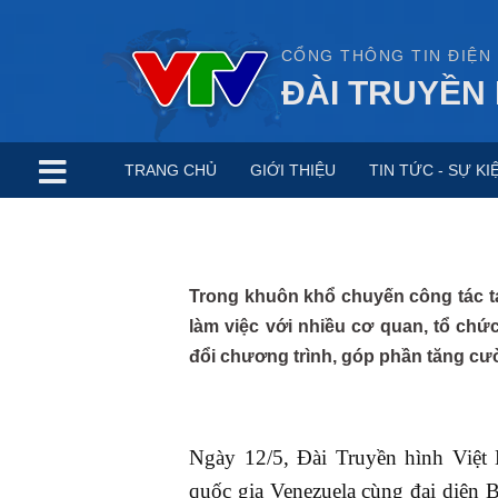
CỔNG THÔNG TIN ĐIỆN
ĐÀI TRUYỀN 
TRANG CHỦ
GIỚI THIỆU
TIN TỨC - SỰ KI
Trong khuôn khổ chuyến công tác t
làm việc với nhiều cơ quan, tổ chứ
đổi chương trình, góp phần tăng cư
Ngày 12/5, Đài Truyền hình Việt
quốc gia Venezuela cùng đại diện 