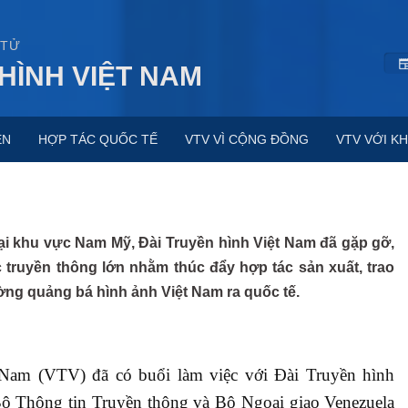
 TỬ
HÌNH VIỆT NAM
ỆN
HỢP TÁC QUỐC TẾ
VTV VÌ CỘNG ĐỒNG
VTV VỚI KH
ại khu vực Nam Mỹ, Đài Truyền hình Việt Nam đã gặp gỡ,
c truyền thông lớn nhằm thúc đẩy hợp tác sản xuất, trao
ờng quảng bá hình ảnh Việt Nam ra quốc tế.
 Nam (VTV) đã có buổi làm việc với Đài Truyền hình
Bộ Thông tin Truyền thông và Bộ Ngoại giao Venezuela