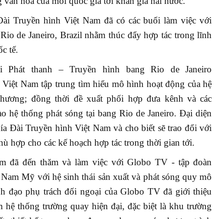
 văn hóa của mỗi quốc gia tới khán giả hai nước.
Đài Truyền hình Việt Nam đã có các buổi làm việc với
 Rio de Janeiro, Brazil nhằm thúc đẩy hợp tác trong lĩnh
c tế.
i Phát thanh – Truyền hình bang Rio de Janeiro
iệt Nam tập trung tìm hiểu mô hình hoạt động của hệ
phương; đồng thời đề xuất phối hợp đưa kênh và các
o hệ thống phát sóng tại bang Rio de Janeiro. Đại diện
ía Đài Truyền hình Việt Nam và cho biết sẽ trao đổi với
hù hợp cho các kế hoạch hợp tác trong thời gian tới.
am đã đến thăm và làm việc với Globo TV - tập đoàn
 Nam Mỹ với hệ sinh thái sản xuất và phát sóng quy mô
ãnh đạo phụ trách đối ngoại của Globo TV đã giới thiệu
 hệ thống trường quay hiện đại, đặc biệt là khu trường