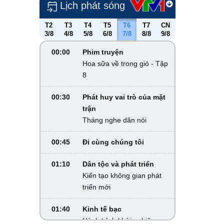
Lịch phát sóng
T2
T3
T4
T5
T6
T7
CN
3/8
4/8
5/8
6/8
7/8
8/8
9/8
00:00
Phim truyện
Hoa sữa về trong gió - Tập
8
00:30
Phát huy vai trò của mặt
trận
Tháng nghe dân nói
00:45
Đi cùng chúng tôi
01:10
Dân tộc và phát triển
Kiến tạo không gian phát
triển mới
01:40
Kinh tế bạc
Hành trình khởi nghiệp