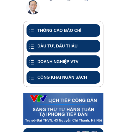
THÔNG CÁO BÁO CHÍ
ĐẦU TƯ, ĐẤU THẤU
DOANH NGHIỆP VTV
CÔNG KHAI NGÂN SÁCH