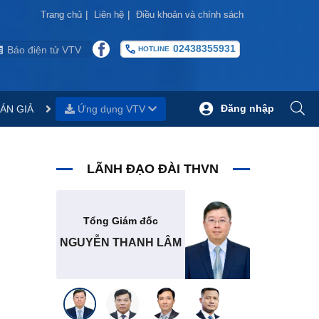
Trang chủ
Trang chủ
|
|
Liên hệ
Liên hệ
|
|
Điều khoản và chính sách
Điều khoản và chính sách
02438355931
Báo điện tử VTV
HOTLINE
Đăng nhập
ÁN GIẢ
Ứng dụng VTV
LÃNH ĐẠO ĐÀI THVN
Tổng Giám đốc
NGUYỄN THANH LÂM