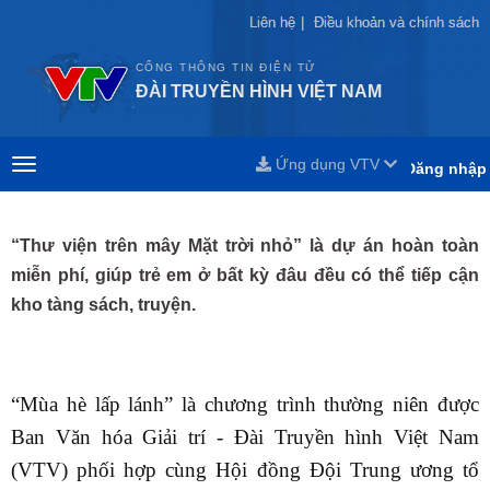
Liên hệ
Liên hệ
|
|
Điều khoản và chính sách
Điều khoản và chính sách
CỔNG THÔNG TIN ĐIỆN TỬ
ĐÀI TRUYỀN HÌNH VIỆT NAM
Ứng dụng VTV
Đăng nhập
“Thư viện trên mây Mặt trời nhỏ” là dự án hoàn toàn
miễn phí, giúp trẻ em ở bất kỳ đâu đều có thể tiếp cận
kho tàng sách, truyện.
“Mùa hè lấp lánh” là chương trình thường niên được
Ban Văn hóa Giải trí - Đài Truyền hình Việt Nam
(VTV) phối hợp cùng Hội đồng Đội Trung ương tổ