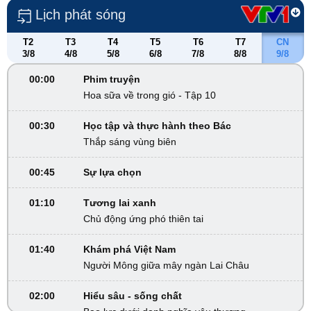
Lịch phát sóng
T2
T3
T4
T5
T6
T7
CN
3/8
4/8
5/8
6/8
7/8
8/8
9/8
00:00
Phim truyện
Hoa sữa về trong gió - Tập 10
00:30
Học tập và thực hành theo Bác
Thắp sáng vùng biên
00:45
Sự lựa chọn
01:10
Tương lai xanh
Chủ động ứng phó thiên tai
01:40
Khám phá Việt Nam
Người Mông giữa mây ngàn Lai Châu
02:00
Hiểu sâu - sống chất