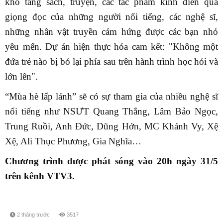
kho tàng sách, truyện, các tác phẩm kinh điển qua
giọng đọc của những người nổi tiếng, các nghệ sĩ,
những nhân vật truyền cảm hứng được các bạn nhỏ
yêu mến. Dự án hiện thực hóa cam kết: "Không một
đứa trẻ nào bị bỏ lại phía sau trên hành trình học hỏi và
lớn lên".
“Mùa hè lấp lánh” sẽ có sự tham gia của nhiều nghệ sĩ
nổi tiếng như NSƯT Quang Thắng, Lâm Bảo Ngọc,
Trung Ruồi, Anh Đức, Dũng Hớn, MC Khánh Vy, Xệ
Xệ, Ali Thục Phương, Gia Nghĩa…
Chương trình được phát sóng vào 20h ngày 31/5
trên kênh VTV3.
2 tháng trước
3517