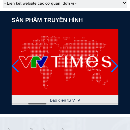
05:30
Chào buổi sáng
SẢN PHẨM TRUYỀN HÌNH
07:00
Báo chí toàn cảnh
07:30
Phim tài liệu
Bản làng không khoảng cách
08:00
Sống mới
08:40
Đi cùng chúng tôi
09:00
Thời sự
09:05
Du lịch Việt Nam
Báo điện tử VTV
09:15
Toàn cảnh thế giới
09:45
Talk VietNam
Hành trình đi tìm công lý