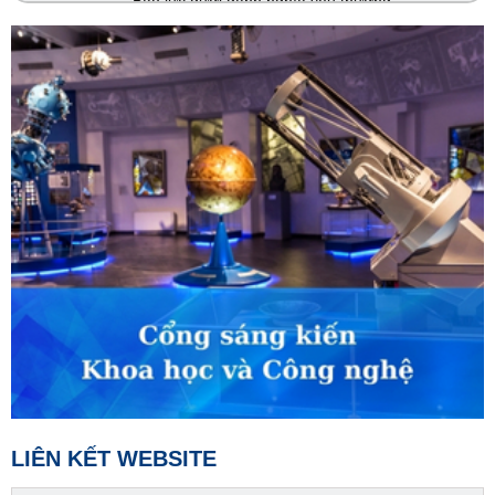
Bạo lực dưới danh nghĩa yêu thương
02:30
Khám phá Việt Nam
Sắc màu Tây Thanh Hóa
02:45
VTV Sống khỏe
Yoga với sức khỏe người cao tuổi
03:30
Phim truyện
Người một nhà - Tập 7
04:15
Phim truyện
Người một nhà - Tập 8
05:05
S - Việt Nam
Nhịp sống của người Dao Thanh Phán
05:10
Vì cộng đồng
Việc tử tế bên hồ Ghềnh Chè
LIÊN KẾT WEBSITE
05:25
Hải quan Việt Nam