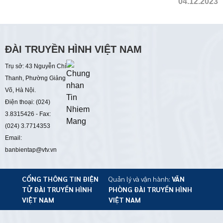
04.12.2023
ĐÀI TRUYỀN HÌNH VIỆT NAM
Trụ sở: 43 Nguyễn Chí
Thanh, Phường Giảng
Võ, Hà Nội.
Điện thoại: (024)
3.8315426 - Fax:
(024) 3.7714353
Email:
banbientap@vtv.vn
CỔNG THÔNG TIN ĐIỆN
Quản lý và vận hành:
VĂN
TỬ
ĐÀI TRUYỀN HÌNH
PHÒNG ĐÀI TRUYỀN HÌNH
VIỆT NAM
VIỆT NAM