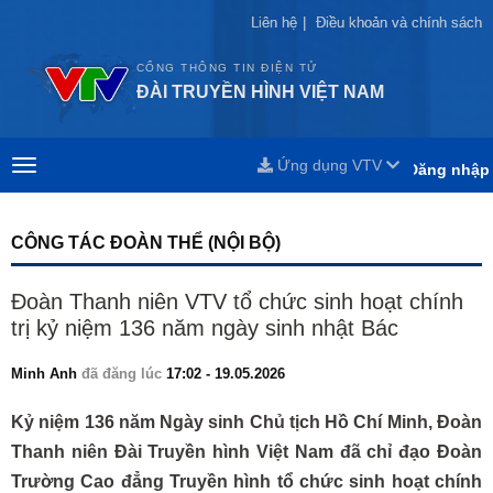
Liên hệ
Liên hệ
|
|
Điều khoản và chính sách
Điều khoản và chính sách
CỔNG THÔNG TIN ĐIỆN TỬ
ĐÀI TRUYỀN HÌNH VIỆT NAM
Ứng dụng VTV
Đăng nhập
CÔNG TÁC ĐOÀN THỂ (NỘI BỘ)
Đoàn Thanh niên VTV tổ chức sinh hoạt chính
trị kỷ niệm 136 năm ngày sinh nhật Bác
Minh Anh
đã đăng lúc
17:02 - 19.05.2026
Kỷ niệm 136 năm Ngày sinh Chủ tịch Hồ Chí Minh, Đoàn
Thanh niên Đài Truyền hình Việt Nam đã chỉ đạo Đoàn
Trường Cao đẳng Truyền hình tổ chức sinh hoạt chính