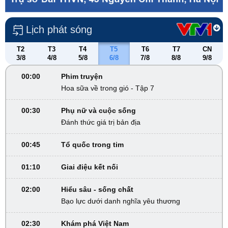
Lịch phát sóng
T2
T3
T4
T5
T6
T7
CN
3/8
4/8
5/8
6/8
7/8
8/8
9/8
00:00
Phim truyện
Hoa sữa về trong gió - Tập 7
00:30
Phụ nữ và cuộc sống
Đánh thức giá trị bản địa
00:45
Tổ quốc trong tim
01:10
Giai điệu kết nối
02:00
Hiểu sâu - sống chất
Bạo lực dưới danh nghĩa yêu thương
02:30
Khám phá Việt Nam