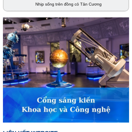
Nhịp sống trên đồng cỏ Tân Cương
02:45
VTV Sống khỏe
Đừng để bữa ăn trở thành mối lo
03:30
Phim truyện
Người một nhà - Tập 1
04:15
Phim truyện
Người một nhà - Tập 2
05:05
S - Việt Nam
Phong tục cưới hỏi của người Gié Triêng
05:10
Phụ nữ và cuộc sống
Đánh thức giá trị bản địa
05:30
Chào buổi sáng
07:00
Tài chính - Kinh doanh