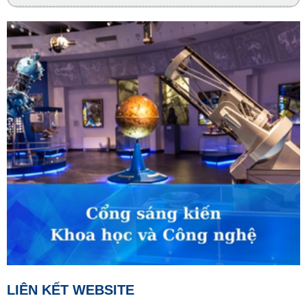
02:45
VTV Sống khỏe
Đừng để bữa ăn trở thành mối lo
03:30
Phim truyện
Người một nhà - Tập 1
04:15
Phim truyện
Người một nhà - Tập 2
05:05
S - Việt Nam
Phong tục cưới hỏi của người Gié Triêng
05:10
Phụ nữ và cuộc sống
Đánh thức giá trị bản địa
05:30
Chào buổi sáng
07:00
Tài chính - Kinh doanh
LIÊN KẾT WEBSITE