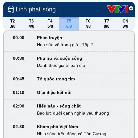
Lịch phát sóng
T2
T3
T4
T5
T6
T7
CN
3/8
4/8
5/8
6/8
7/8
8/8
9/8
00:00
Phim truyện
Hoa sữa về trong gió - Tập 7
00:30
Phụ nữ và cuộc sống
Đánh thức giá trị bản địa
00:45
Tổ quốc trong tim
01:10
Giai điệu kết nối
02:00
Hiểu sâu - sống chất
Bạo lực dưới danh nghĩa yêu thương
02:30
Khám phá Việt Nam
Nhịp sống trên đồng cỏ Tân Cương