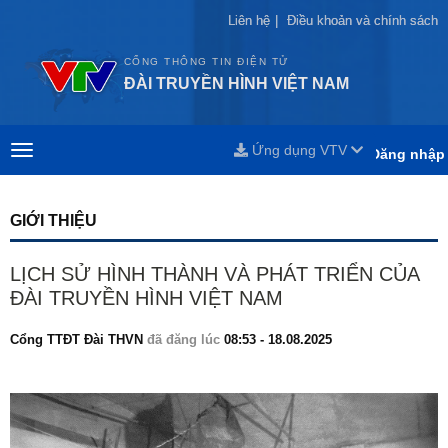
Liên hệ
Liên hệ
|
|
Điều khoản và chính sách
Điều khoản và chính sách
CỔNG THÔNG TIN ĐIỆN TỬ
ĐÀI TRUYỀN HÌNH VIỆT NAM
Ứng dụng VTV
Đăng nhập
GIỚI THIỆU
LỊCH SỬ HÌNH THÀNH VÀ PHÁT TRIỂN CỦA
ĐÀI TRUYỀN HÌNH VIỆT NAM
Cổng TTĐT Đài THVN
đã đăng lúc
08:53 - 18.08.2025