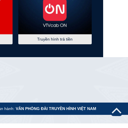
Người một nhà - Tập 6
05:05
S - Việt Nam
Hành trình khám phá vịnh
Bái Tử Long
Truyền hình trả tiền
05:10
Kinh tế bạc
Hành trình khởi nghiệp
05:30
Chào buổi sáng
07:00
Tiêu điểm chính sách
07:15
VTV kết nối
07:30
Không gian văn hóa
nghệ thuật
ận hành:
VĂN PHÒNG ĐÀI TRUYỀN HÌNH VIỆT NAM
08:15
Sách hay thay đổi cuộc
đời