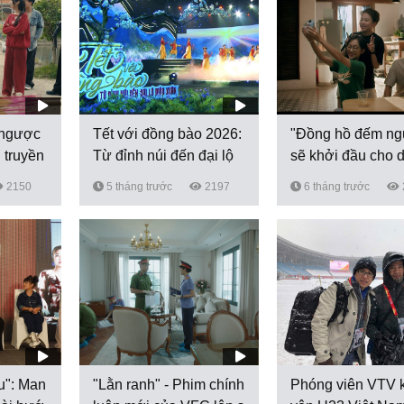
 ngược
Tết với đồng bào 2026:
"Đồng hồ đếm n
 truyền
Từ đỉnh núi đến đại lộ
sẽ khởi đầu cho 
mùa...
him...
2150
5 tháng trước
2197
6 tháng trước
ấu": Man
"Lằn ranh" - Phim chính
Phóng viên VTV 