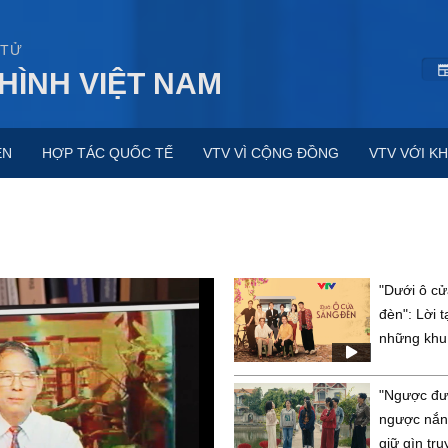
 TỬ
HÌNH VIỆT NAM
ỆN
HỢP TÁC QUỐC TẾ
VTV VÌ CỘNG ĐỒNG
VTV VỚI KH
"Dưới ô c
đèn": Lời t
những khu 
"Ngược đ
ngược nắn
giữ gìn tr