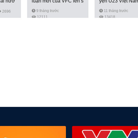
hài hướ
luận mới của VFC lên s
yện U23 Việt Nam
óng...
hường...
9 tháng trước
11 tháng trước
2696
12111
13418