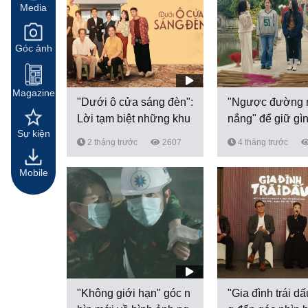
Media
Góc ảnh
Magazine
"Dưới ô cửa sáng đèn":
"Ngược đường
Lời tạm biệt những khu
nắng" để giữ gìn
Sự kiện
tập...
thống:...
2 tháng trước
2607
4 tháng trước
Mobile
"Không giới hạn" góc n
"Gia đình trái d