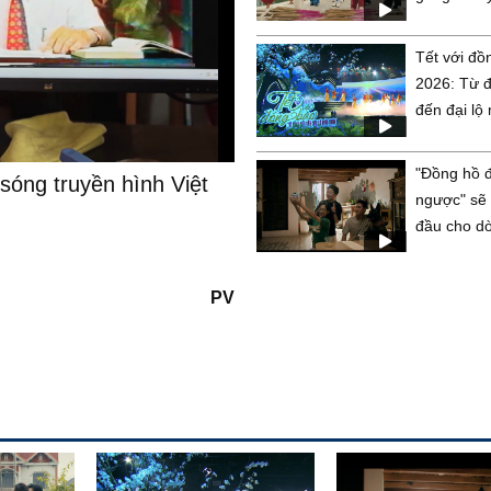
thống:...
Tết với đồ
2026: Từ đ
đến đại lộ 
"Đồng hồ 
 sóng truyền hình Việt
ngược" sẽ 
đầu cho d
phim...
PV