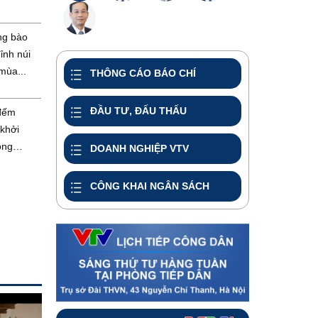
ng bào
ỉnh núi
mùa...
THÔNG CÁO BÁO CHÍ
ĐẦU TƯ, ĐẤU THẤU
đếm
khởi
òng
DOANH NGHIỆP VTV
CÔNG KHAI NGÂN SÁCH