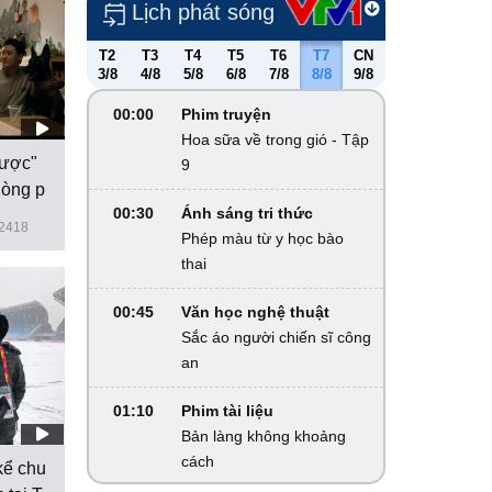
Lịch phát sóng
T2
T3
T4
T5
T6
T7
CN
3/8
4/8
5/8
6/8
7/8
8/8
9/8
00:00
Phim truyện
Hoa sữa về trong gió - Tập
gược"
9
dòng p
00:30
Ánh sáng tri thức
2418
Phép màu từ y học bào
thai
00:45
Văn học nghệ thuật
Sắc áo người chiến sĩ công
an
01:10
Phim tài liệu
Bản làng không khoảng
cách
kể chu