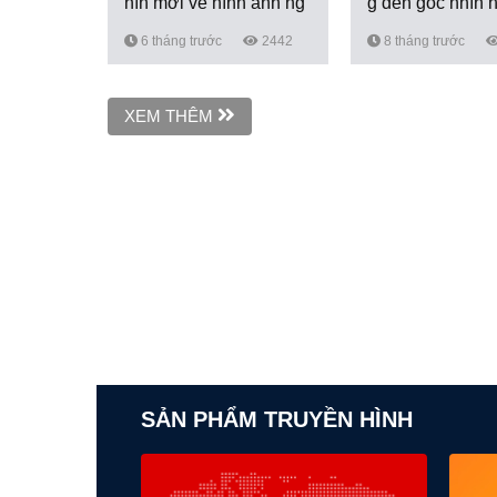
hìn mới về hình ảnh ng
g đến góc nhìn 
ười...
c...
6 tháng trước
2442
8 tháng trước
XEM THÊM
SẢN PHẨM TRUYỀN HÌNH