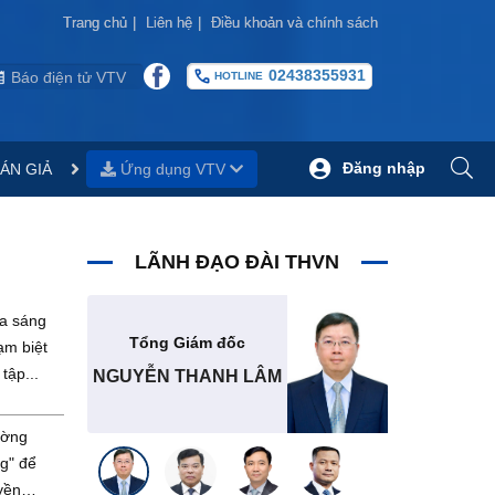
Trang chủ
Trang chủ
|
|
Liên hệ
Liên hệ
|
|
Điều khoản và chính sách
Điều khoản và chính sách
02438355931
Báo điện tử VTV
HOTLINE
Đăng nhập
ÁN GIẢ
Ứng dụng VTV
LÃNH ĐẠO ĐÀI THVN
ửa sáng
Tổng Giám đốc
ạm biệt
tập...
NGUYỄN THANH LÂM
ường
g" để
uyền