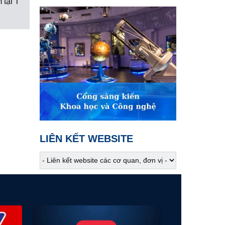
 tại T
01:40
Khám phá Việt Nam
Sắc hoa trên váy áo người
Mông
02:00
Hiểu sâu - sống chất
Chơi sinh vật cảnh - Đừng
để phạm pháp
02:30
Khám phá Việt Nam
Người Mông giữa mây
ngàn Lai Châu
LIÊN KẾT WEBSITE
02:45
VTV Sống khỏe
Rối loạn TIC: Hiểu để chữa
lành
03:30
Phim truyện
Người một nhà - Tập 5
04:15
Phim truyện