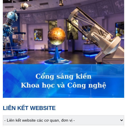
Đừng để bữa ăn trở thành mối lo
03:30
Phim truyện
Người một nhà - Tập 1
04:15
Phim truyện
Người một nhà - Tập 2
05:05
S - Việt Nam
Phong tục cưới hỏi của người Gié Triêng
05:10
Phụ nữ và cuộc sống
Đánh thức giá trị bản địa
05:30
Chào buổi sáng
07:00
Tài chính - Kinh doanh
LIÊN KẾT WEBSITE
07:25
Việt Nam đa sắc