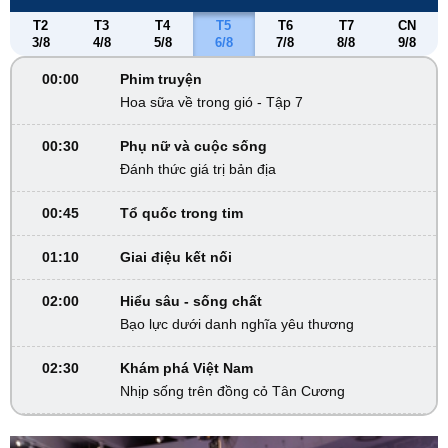
T2
T3
T4
T5
T6
T7
CN
3/8
4/8
5/8
6/8
7/8
8/8
9/8
00:00
Phim truyện
Hoa sữa về trong gió - Tập 7
00:30
Phụ nữ và cuộc sống
Đánh thức giá trị bản địa
00:45
Tổ quốc trong tim
01:10
Giai điệu kết nối
02:00
Hiểu sâu - sống chất
Bạo lực dưới danh nghĩa yêu thương
02:30
Khám phá Việt Nam
Nhịp sống trên đồng cỏ Tân Cương
02:45
VTV Sống khỏe