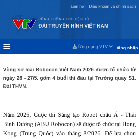
Liên hệ
Liên hệ
|
|
Điều khoản và chính sách
Điều khoản và chính sách
CỔNG THÔNG TIN ĐIỆN TỬ
ĐÀI TRUYỀN HÌNH VIỆT NAM
Ứng dụng VTV
Đăng nhập
Vòng sơ loại Robocon Việt Nam 2026 được tổ chức từ
ngày 26 - 27/5, gồm 4 buổi thi đấu tại Trường quay S1,
Đài THVN.
Năm 2026, Cuộc thi Sáng tạo Robot châu Á - Thái
Bình Dương (ABU Robocon) sẽ được tổ chức tại Hong
Kong (Trung Quốc) vào tháng 8/2026. Để lựa chọn