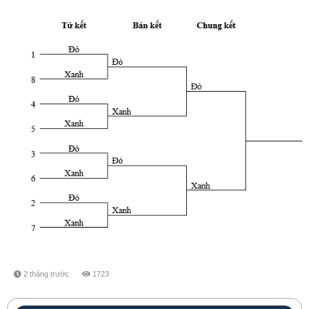
2 tháng trước
1723
share