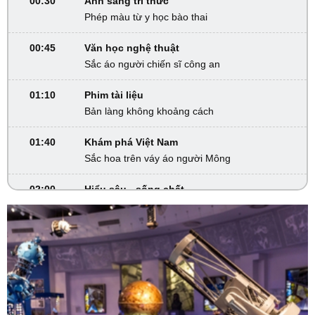
00:30
Ánh sáng tri thức
Phép màu từ y học bào thai
00:45
Văn học nghệ thuật
Sắc áo người chiến sĩ công an
01:10
Phim tài liệu
Bản làng không khoảng cách
01:40
Khám phá Việt Nam
Sắc hoa trên váy áo người Mông
02:00
Hiểu sâu - sống chất
Chơi sinh vật cảnh - Đừng để phạm pháp
02:30
Khám phá Việt Nam
Người Mông giữa mây ngàn Lai Châu
02:45
VTV Sống khỏe
Rối loạn TIC: Hiểu để chữa lành