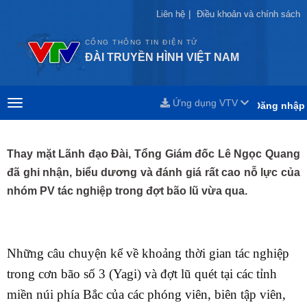
Liên hệ
Liên hệ
|
|
Điều khoản và chính sách
Điều khoản và chính sách
CỔNG THÔNG TIN ĐIỆN TỬ
ĐÀI TRUYỀN HÌNH VIỆT NAM
Ứng dụng VTV
Đăng nhập
Thay mặt Lãnh đạo Đài, Tổng Giám đốc Lê Ngọc Quang
đã ghi nhận, biểu dương và đánh giá rất cao nỗ lực của
nhóm PV tác nghiệp trong đợt bão lũ vừa qua.
Những câu chuyện kể về khoảng thời gian tác nghiệp
trong cơn bão số 3 (Yagi) và đợt lũ quét tại các tỉnh
miền núi phía Bắc của các phóng viên, biên tập viên,