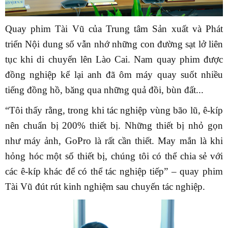
Quay phim Tài Vũ của Trung tâm Sản xuất và Phát
triển Nội dung số vẫn nhớ những con đường sạt lở liên
tục khi di chuyển lên Lào Cai. Nam quay phim được
đồng nghiệp kể lại anh đã ôm máy quay suốt nhiều
tiếng đồng hồ, băng qua những quả đồi, bùn đất...
“Tôi thấy rằng, trong khi tác nghiệp vùng bão lũ, ê-kíp
nên chuẩn bị 200% thiết bị. Những thiết bị nhỏ gọn
như máy ảnh, GoPro là rất cần thiết. May mắn là khi
hỏng hóc một số thiết bị, chúng tôi có thể chia sẻ với
các ê-kíp khác để có thể tác nghiệp tiếp” – quay phim
Tài Vũ đút rút kinh nghiệm sau chuyến tác nghiệp.