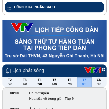
CÔNG KHAI NGÂN SÁCH
Lịch phát sóng
T2
T3
T4
T5
T6
T7
CN
3/8
4/8
5/8
6/8
7/8
8/8
9/8
00:00
Phim truyện
Hoa sữa về trong gió - Tập 9