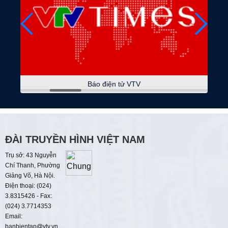
08:15
Sách hay thay đổi cuộc đời
08:30
Tạp chí Kinh tế cuối tuần
09:00
Thời sự
09:05
Du lịch Việt Nam
Báo điện tử VTV
09:15
Sự kiện và bình luận
09:45
Dám sống
Hồn Huế - Men màu
ĐÀI TRUYỀN HÌNH VIỆT NAM
10:00
Điểm tựa cuộc sống
Trụ sở: 43 Nguyễn
Chí Thanh, Phường
Điểm tựa cho nhân dân
Giảng Võ, Hà Nội.
Điện thoại: (024)
10:30
Tương lai xanh
3.8315426 - Fax:
Chủ động ứng phó thiên tai
(024) 3.7714353
Email:
11:00
Sống an toàn
banbientap@vtv.vn