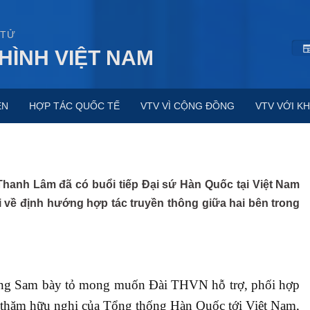
 TỬ
HÌNH VIỆT NAM
ỆN
HỢP TÁC QUỐC TẾ
VTV VÌ CỘNG ĐỒNG
VTV VỚI KH
hanh Lâm đã có buổi tiếp Đại sứ Hàn Quốc tại Việt Nam
 về định hướng hợp tác truyền thông giữa hai bên trong
oung Sam bày tỏ mong muốn Đài THVN hỗ trợ, phối hợp
n thăm hữu nghị của Tổng thống Hàn Quốc tới Việt Nam,