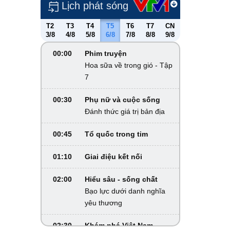
Lịch phát sóng
T2
T3
T4
T5
T6
T7
CN
3/8
4/8
5/8
6/8
7/8
8/8
9/8
00:00
Phim truyện
Hoa sữa về trong gió - Tập
7
00:30
Phụ nữ và cuộc sống
Đánh thức giá trị bản địa
00:45
Tổ quốc trong tim
01:10
Giai điệu kết nối
02:00
Hiểu sâu - sống chất
Bạo lực dưới danh nghĩa
yêu thương
02:30
Khám phá Việt Nam