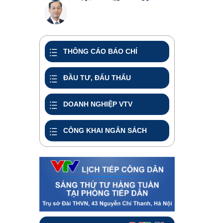
THÔNG CÁO BÁO CHÍ
ĐẦU TƯ, ĐẤU THẤU
DOANH NGHIỆP VTV
CÔNG KHAI NGÂN SÁCH