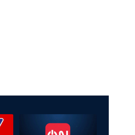
09:15
Quốc hội với cử tri
09:30
Tương lai xanh
Quản trị môi trường đô thị
từ dữ liệu mở
10:00
Hiểu sâu - sống chất
Bạo lực dưới danh nghĩa
yêu thương
10:35
Đi cùng chúng tôi
10:55
Nét đẹp dân gian
Thôn Hiệp Đồng
11:00
Tài chính - Kinh doanh
11:45
Góc nhìn văn hóa