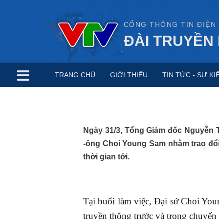
CỔNG THÔNG TIN ĐIỆN
ĐÀI TRUYỀN 
TRANG CHỦ
GIỚI THIỆU
TIN TỨC - SỰ KI
Ngày 31/3, Tổng Giám đốc Nguyễn T
-ông Choi Young Sam nhằm trao đổi
thời gian tới.
Tại buổi làm việc, Đại sứ Choi Y
truyền thông trước và trong chuyế