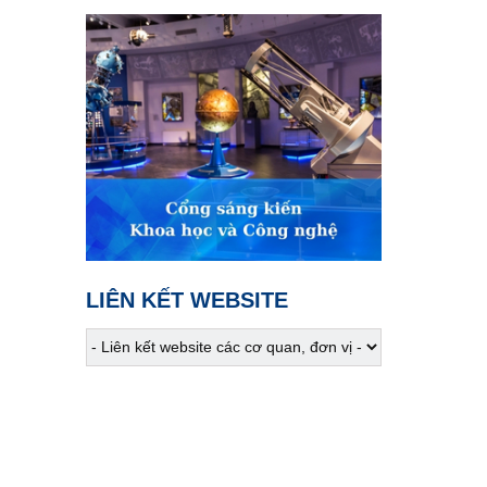
Nhịp sống trên đồng cỏ
Tân Cương
02:45
VTV Sống khỏe
Đừng để bữa ăn trở thành
mối lo
03:30
Phim truyện
Người một nhà - Tập 1
04:15
Phim truyện
Người một nhà - Tập 2
LIÊN KẾT WEBSITE
05:05
S - Việt Nam
Phong tục cưới hỏi của
người Gié Triêng
05:10
Phụ nữ và cuộc sống
Đánh thức giá trị bản địa