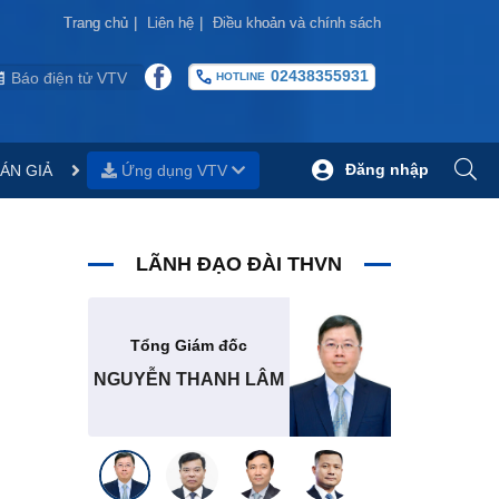
Trang chủ
Trang chủ
|
|
Liên hệ
Liên hệ
|
|
Điều khoản và chính sách
Điều khoản và chính sách
02438355931
Báo điện tử VTV
HOTLINE
Đăng nhập
ÁN GIẢ
Ứng dụng VTV
LÃNH ĐẠO ĐÀI THVN
Tổng Giám đốc
NGUYỄN THANH LÂM