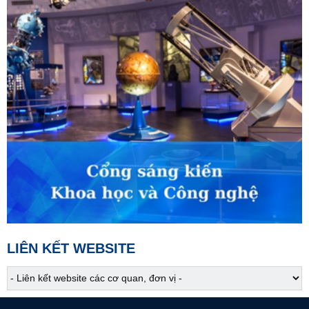
02:30
Khám phá Việt Nam
Người Mông giữa mây ngàn Lai Châu
02:45
VTV Sống khỏe
Rối loạn TIC: Hiểu để chữa lành
03:30
Phim truyện
Người một nhà - Tập 5
04:15
Phim truyện
Người một nhà - Tập 6
05:05
S - Việt Nam
Hành trình khám phá vịnh Bái Tử Long
05:10
Kinh tế bạc
LIÊN KẾT WEBSITE
Hành trình khởi nghiệp
05:30
Chào buổi sáng