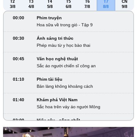
T2
T3
T4
T5
T6
T7
CN
3/8
4/8
5/8
6/8
7/8
8/8
9/8
00:00
Phim truyện
Hoa sữa về trong gió - Tập 9
00:30
Ánh sáng tri thức
Phép màu từ y học bào thai
00:45
Văn học nghệ thuật
Sắc áo người chiến sĩ công an
01:10
Phim tài liệu
Bản làng không khoảng cách
01:40
Khám phá Việt Nam
Sắc hoa trên váy áo người Mông
02:00
Hiểu sâu - sống chất
Chơi sinh vật cảnh - Đừng để phạm pháp