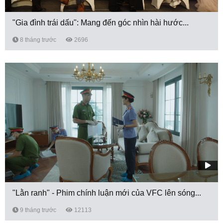
"Gia đình trái dấu": Mang đến góc nhìn hài hước...
8 tháng trước
2696
"Lằn ranh" - Phim chính luận mới của VFC lên sóng...
9 tháng trước
12113