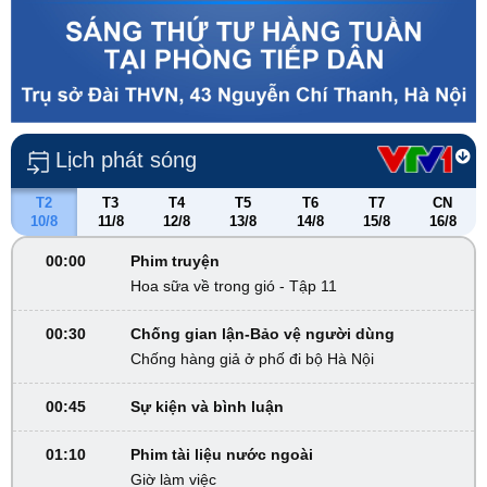
Lịch phát sóng
T2
T3
T4
T5
T6
T7
CN
10/8
11/8
12/8
13/8
14/8
15/8
16/8
00:00
Phim truyện
Hoa sữa về trong gió - Tập 11
00:30
Chống gian lận-Bảo vệ người dùng
Chống hàng giả ở phố đi bộ Hà Nội
00:45
Sự kiện và bình luận
01:10
Phim tài liệu nước ngoài
Giờ làm việc