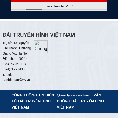
08:15
Sống xanh
Báo điện tử VTV
08:45
Chống gian lận-Bảo vệ người dùng
Chống hàng giả ở phố đi bộ Hà Nội
09:00
Thời sự
ĐÀI TRUYỀN HÌNH VIỆT NAM
Trụ sở: 43 Nguyễn
09:15
Tạp chí Kinh tế cuối tuần
Chí Thanh, Phường
Giảng Võ, Hà Nội.
09:45
Dám sống
Điện thoại: (024)
Thay "áo" mới cho Bảo tàng trăm tuổi
3.8315426 - Fax:
(024) 3.7714353
10:00
Hiểu sâu - sống chất
Email:
Bản quyền thời số
banbientap@vtv.vn
10:25
Toàn cảnh thế giới
CỔNG THÔNG TIN ĐIỆN
Quản lý và vận hành:
VĂN
TỬ
ĐÀI TRUYỀN HÌNH
PHÒNG ĐÀI TRUYỀN HÌNH
10:55
Nét đẹp dân gian
VIỆT NAM
VIỆT NAM
Diều sáo Song Vân