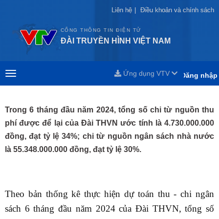
Liên hệ
Liên hệ
|
|
Điều khoản và chính sách
Điều khoản và chính sách
CỔNG THÔNG TIN ĐIỆN TỬ
ĐÀI TRUYỀN HÌNH VIỆT NAM
Ứng dụng VTV
Đăng nhập
Trong 6 tháng đầu năm 2024, tổng số chi từ nguồn thu
phí được để lại của Đài THVN ước tính là 4.730.000.000
đồng, đạt tỷ lệ 34%; chi từ nguồn ngân sách nhà nước
là 55.348.000.000 đồng, đạt tỷ lệ 30%.
Theo bản thống kê thực hiện dự toán thu - chi ngân
sách 6 tháng đầu năm 2024 của Đài THVN, tổng số