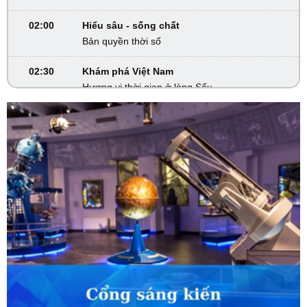
02:00
Hiểu sâu - sống chất
Bản quyền thời số
02:30
Khám phá Việt Nam
Hương vị thời gian ở làng Sấu
02:40
VTV Sống khỏe
Đừng để bữa ăn trở thành mối lo
03:15
Dân tộc và phát triển
Kiến tạo không gian phát triển mới
03:40
Phim truyện
Người một nhà - Tập 9
04:20
Phim truyện
Người một nhà - Tập 10
05:05
S - Việt Nam