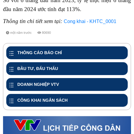
So với 6 tháng đầu năm 2023, tỷ lệ thực hiện 6 tháng
đầu năm 2024 ước tính đạt 113%.
Thông tin chi tiết xem tại:
Cong khai - KHTC_0001
một năm trước
80690
share
THÔNG CÁO BÁO CHÍ
ĐẦU TƯ, ĐẤU THẤU
DOANH NGHIỆP VTV
CÔNG KHAI NGÂN SÁCH