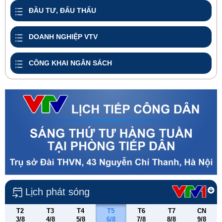
ĐẦU TƯ, ĐẤU THẤU
DOANH NGHIỆP VTV
CÔNG KHAI NGÂN SÁCH
Lịch phát sóng
T2
T3
T4
T5
T6
T7
CN
3/8
4/8
5/8
6/8
7/8
8/8
9/8