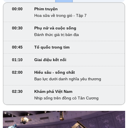
00:00
Phim truyện
Hoa sữa về trong gió - Tập 7
00:30
Phụ nữ và cuộc sống
Đánh thức giá trị bản địa
00:45
Tổ quốc trong tim
01:10
Giai điệu kết nối
02:00
Hiểu sâu - sống chất
Bạo lực dưới danh nghĩa yêu thương
02:30
Khám phá Việt Nam
Nhịp sống trên đồng cỏ Tân Cương
02:45
VTV Sống khỏe
Đừng để bữa ăn trở thành mối lo