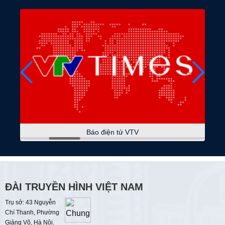
07:45
Phim tài liệu
Dự trữ chiến lược tự cường quốc gia
08:15
Cảnh giác 247
Bảo vệ dữ liệu cá nhân
08:45
Phụ nữ và cuộc sống
Đánh thức giá trị bản địa
09:00
Thời sự
Báo điện tử VTV
09:15
Quốc hội với cử tri
09:30
Tương lai xanh
Quản trị môi trường đô thị từ dữ liệu mở
ĐÀI TRUYỀN HÌNH VIỆT NAM
10:00
Hiểu sâu - sống chất
Trụ sở: 43 Nguyễn
Bạo lực dưới danh nghĩa yêu thương
Chí Thanh, Phường
Giảng Võ, Hà Nội.