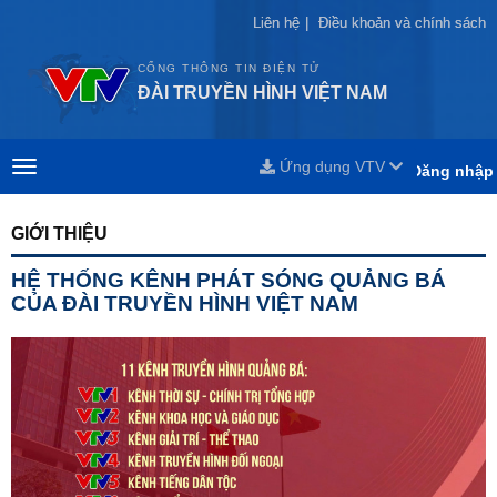
Liên hệ
Liên hệ
|
|
Điều khoản và chính sách
Điều khoản và chính sách
CỔNG THÔNG TIN ĐIỆN TỬ
ĐÀI TRUYỀN HÌNH VIỆT NAM
Ứng dụng VTV
Đăng nhập
GIỚI THIỆU
HỆ THỐNG KÊNH PHÁT SÓNG QUẢNG BÁ
CỦA ĐÀI TRUYỀN HÌNH VIỆT NAM