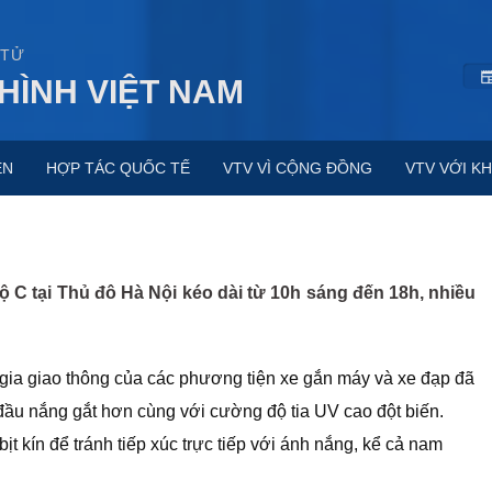
 TỬ
HÌNH VIỆT NAM
ỆN
HỢP TÁC QUỐC TẾ
VTV VÌ CỘNG ĐỒNG
VTV VỚI KH
độ C tại Thủ đô Hà Nội kéo dài từ 10h sáng đến 18h, nhiều
gia giao thông của các phương tiện xe gắn máy và xe đạp đã
t đầu nắng gắt hơn cùng với cường độ tia UV cao đột biến.
t kín để tránh tiếp xúc trực tiếp với ánh nắng, kể cả nam