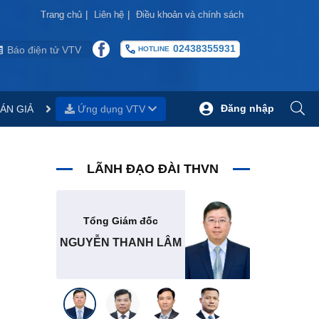
Trang chủ
Trang chủ
|
|
Liên hệ
Liên hệ
|
|
Điều khoản và chính sách
Điều khoản và chính sách
02438355931
Báo điện tử VTV
HOTLINE
Đăng nhập
ÁN GIẢ
Ứng dụng VTV
LÃNH ĐẠO ĐÀI THVN
Tổng Giám đốc
NGUYỄN THANH LÂM