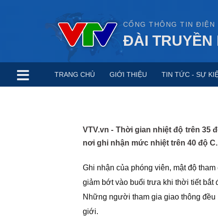
CỔNG THÔNG TIN ĐIỆN
ĐÀI TRUYỀN 
TRANG CHỦ
GIỚI THIỆU
TIN TỨC - SỰ KI
VTV.vn - Thời gian nhiệt độ trên 35 
nơi ghi nhận mức nhiệt trên 40 độ C.
Ghi nhận của phóng viên, mật độ tham 
giảm bớt vào buổi trưa khi thời tiết bắ
Những người tham gia giao thông đều bị
giới.