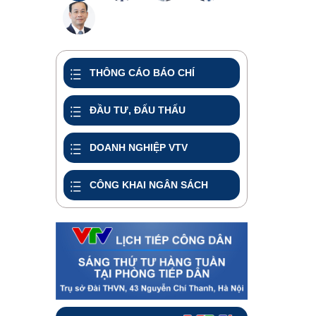
THÔNG CÁO BÁO CHÍ
ĐẦU TƯ, ĐẤU THẤU
DOANH NGHIỆP VTV
CÔNG KHAI NGÂN SÁCH