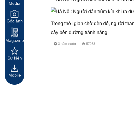
Media
Góc ảnh
Trong thời gian chờ đèn đỏ, người tha
cây bên đường tránh nắng.
Magazine
3 năm trước
57263
Sự kiện
Mobile