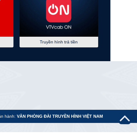
05:10
Cựu chiến binh Việt Nam
Ấm áp nghĩa tình đồng đội
05:30
Chào buổi sáng
Truyền hình trả tiền
07:00
Tài chính - Kinh doanh
07:25
Việt Nam đa sắc
07:30
Nẻo về nguồn cội
Tín ngưỡng nông nghiệp
của người Thái
07:45
Sắc màu các dân tộc
Bền bỉ lửa nghề
ận hành:
VĂN PHÒNG ĐÀI TRUYỀN HÌNH VIỆT NAM
08:15
Phụ nữ là để yêu thương
08:45
Phát huy vai trò của mặt