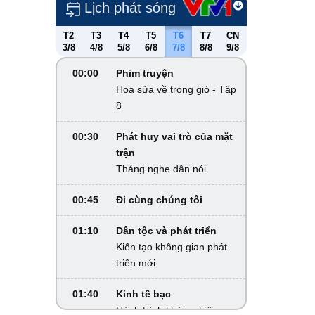
Lịch phát sóng
T2
T3
T4
T5
T6
T7
CN
3/8
4/8
5/8
6/8
7/8
8/8
9/8
00:00
Phim truyện
Hoa sữa về trong gió - Tập
8
00:30
Phát huy vai trò của mặt
trận
Tháng nghe dân nói
00:45
Đi cùng chúng tôi
01:10
Dân tộc và phát triển
Kiến tạo không gian phát
triển mới
01:40
Kinh tế bạc
Hành trình khởi nghiệp