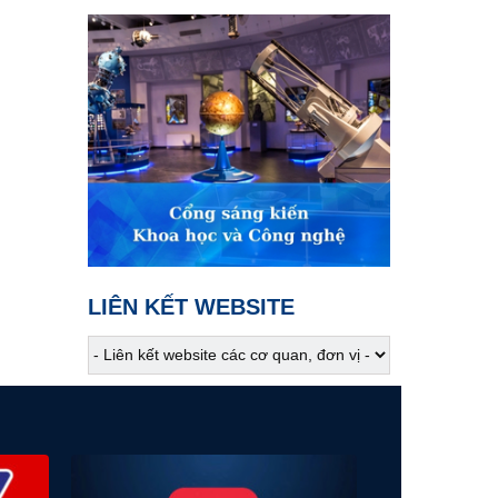
02:00
Hiểu sâu - sống chất
Pickleball - Khi tiếng ồn
vượt ngưỡng
02:30
Khám phá Việt Nam
Sắc màu Tây Thanh Hóa
02:45
VTV Sống khỏe
Một thai kỳ đặc biệt
03:30
Phim truyện
LIÊN KẾT WEBSITE
Người một nhà - Tập 3
04:15
Phim truyện
Người một nhà - Tập 4
05:05
S - Việt Nam
Đặc sản ở Thượng Minh,
Thái Nguyên