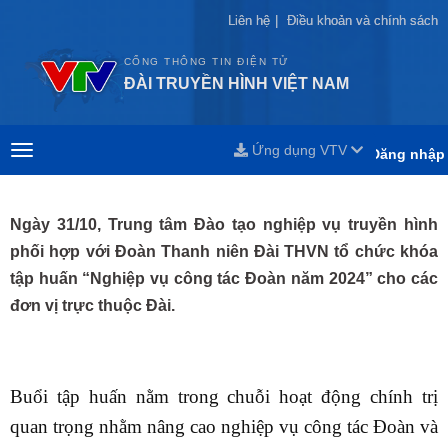
Liên hệ
Liên hệ
|
|
Điều khoản và chính sách
Điều khoản và chính sách
CỔNG THÔNG TIN ĐIỆN TỬ
ĐÀI TRUYỀN HÌNH VIỆT NAM
Ứng dụng VTV
Đăng nhập
Ngày 31/10, Trung tâm Đào tạo nghiệp vụ truyền hình
phối hợp với Đoàn Thanh niên Đài THVN tổ chức khóa
tập huấn “Nghiệp vụ công tác Đoàn năm 2024” cho các
đơn vị trực thuộc Đài.
Buổi tập huấn nằm trong chuỗi hoạt động chính trị
quan trọng nhằm nâng cao nghiệp vụ công tác Đoàn và