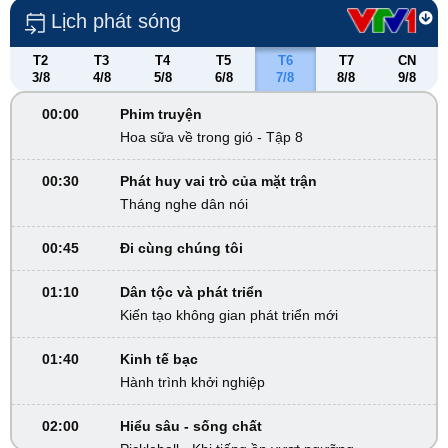
Lịch phát sóng
T2
T3
T4
T5
T6
T7
CN
3/8
4/8
5/8
6/8
7/8
8/8
9/8
00:00
Phim truyện
Hoa sữa về trong gió - Tập 8
00:30
Phát huy vai trò của mặt trận
Tháng nghe dân nói
00:45
Đi cùng chúng tôi
01:10
Dân tộc và phát triển
Kiến tạo không gian phát triển mới
01:40
Kinh tế bạc
Hành trình khởi nghiệp
02:00
Hiểu sâu - sống chất