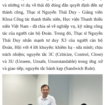
và những ví dụ về thái độ đúng đắn quyết định đến sự
thành công, Thạc sĩ Nguyễn Thái Duy - Giảng viên
Khoa Công tác thanh thiếu niên, Học viện Thanh thiếu
niên Việt Nam - đã chia sẻ về nghiệp vụ, kỹ năng công
tác của người cán bộ Đoàn. Trong đó, Thạc sĩ Nguyễn
Thái Duy nhấn mạnh tư duy X3 của người cán bộ
Đoàn, Hội với 4 lời khuyên: khiêm hạ - sửa mình; chịu
trách nhiệm; nguyên tắc 3C (Criticize, Control, Close)
và 3U (Unseen, Unsafe, Ununstandable) trong ứng xử
và giao tiếp; nguyên tắc bánh kẹp (Sandwich Rule).