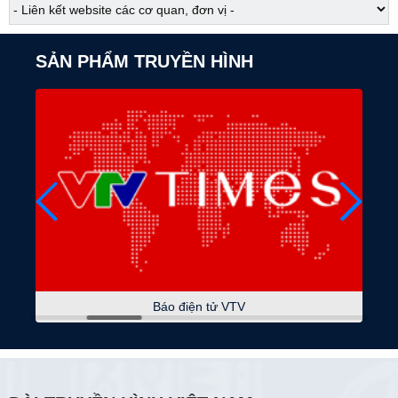
07:00
Tài chính - Kinh doanh
SẢN PHẨM TRUYỀN HÌNH
07:25
Việt Nam đa sắc
07:30
Nẻo về nguồn cội
Tín ngưỡng nông nghiệp của người Thái
07:45
Sắc màu các dân tộc
Bền bỉ lửa nghề
08:15
Phụ nữ là để yêu thương
08:45
Phát huy vai trò của mặt trận
Tháng nghe dân nói
Báo điện tử VTV
09:00
Thời sự
09:15
Đảng trong kỷ nguyên mới
Sứ mệnh mới của ngoại giao Việt Nam