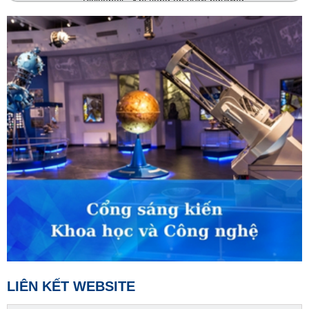
Pickleball - Khi tiếng ồn vượt ngưỡng
02:30
Khám phá Việt Nam
Sắc màu Tây Thanh Hóa
02:45
VTV Sống khỏe
Một thai kỳ đặc biệt
03:30
Phim truyện
Người một nhà - Tập 3
04:15
Phim truyện
Người một nhà - Tập 4
05:05
S - Việt Nam
Đặc sản ở Thượng Minh, Thái Nguyên
05:10
Cựu chiến binh Việt Nam
Ấm áp nghĩa tình đồng đội
LIÊN KẾT WEBSITE
05:30
Chào buổi sáng