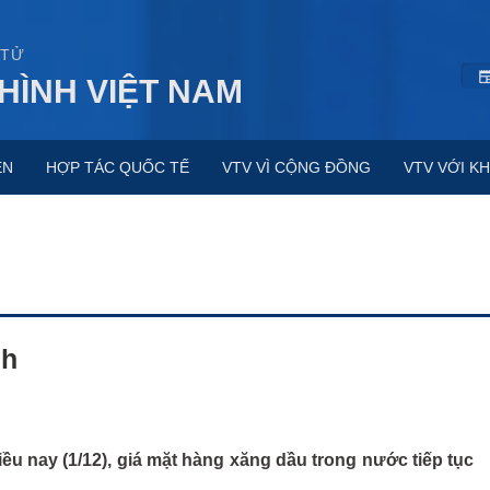
 TỬ
HÌNH VIỆT NAM
ỆN
HỢP TÁC QUỐC TẾ
VTV VÌ CỘNG ĐỒNG
VTV VỚI KH
nh
iều nay (1/12), giá mặt hàng xăng dầu trong nước tiếp tục