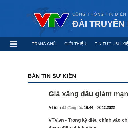
CỔNG THÔNG TIN ĐIỆN
ĐÀI TRUYỀN 
TRANG CHỦ
GIỚI THIỆU
TIN TỨC - SỰ KI
BẢN TIN SỰ KIỆN
Giá xăng dầu giảm mạ
Mì tôm
đã đăng lúc
16:44 - 02.12.2022
VTV.vn - Trong kỳ điều chỉnh vào ch
được điều chỉnh giảm.