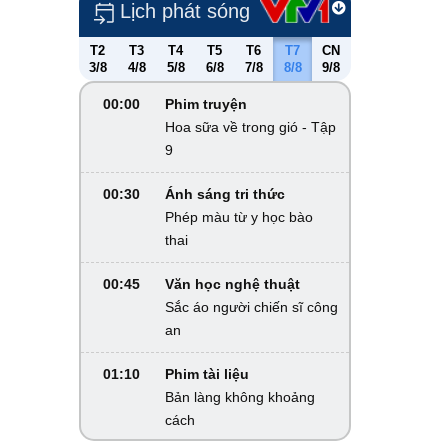
Lịch phát sóng
T2
T3
T4
T5
T6
T7
CN
3/8
4/8
5/8
6/8
7/8
8/8
9/8
00:00
Phim truyện
Hoa sữa về trong gió - Tập
9
00:30
Ánh sáng tri thức
Phép màu từ y học bào
thai
00:45
Văn học nghệ thuật
Sắc áo người chiến sĩ công
an
01:10
Phim tài liệu
Bản làng không khoảng
cách