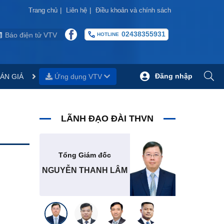
Trang chủ
Trang chủ
|
|
Liên hệ
Liên hệ
|
|
Điều khoản và chính sách
Điều khoản và chính sách
02438355931
Báo điện tử VTV
HOTLINE
Đăng nhập
ÁN GIẢ
Ứng dụng VTV
LÃNH ĐẠO ĐÀI THVN
Tổng Giám đốc
NGUYỄN THANH LÂM