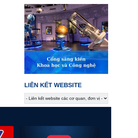
01:40
Khám phá Việt Nam
Sắc hoa trên váy áo người
Mông
02:00
Hiểu sâu - sống chất
Chơi sinh vật cảnh - Đừng
để phạm pháp
02:30
Khám phá Việt Nam
Người Mông giữa mây
ngàn Lai Châu
LIÊN KẾT WEBSITE
02:45
VTV Sống khỏe
Rối loạn TIC: Hiểu để chữa
lành
03:30
Phim truyện
Người một nhà - Tập 5
04:15
Phim truyện