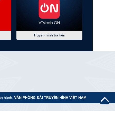
Người một nhà - Tập 6
05:05
S - Việt Nam
Hành trình khám phá vịnh
Bái Tử Long
Truyền hình trả tiền
05:10
Kinh tế bạc
Hành trình khởi nghiệp
05:30
Chào buổi sáng
07:00
Tiêu điểm chính sách
07:15
VTV kết nối
07:30
Không gian văn hóa
nghệ thuật
ận hành:
VĂN PHÒNG ĐÀI TRUYỀN HÌNH VIỆT NAM
08:15
Sách hay thay đổi cuộc
đời