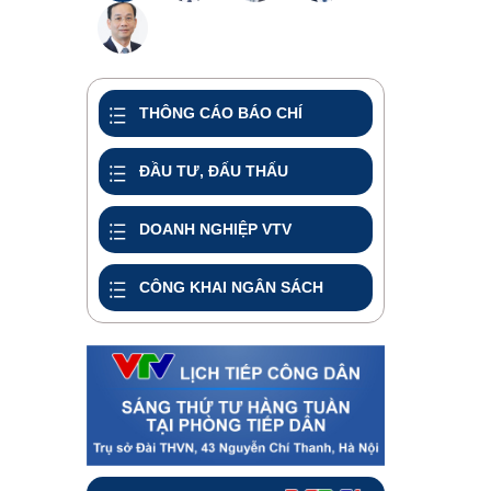
THÔNG CÁO BÁO CHÍ
ĐẦU TƯ, ĐẤU THẤU
DOANH NGHIỆP VTV
CÔNG KHAI NGÂN SÁCH