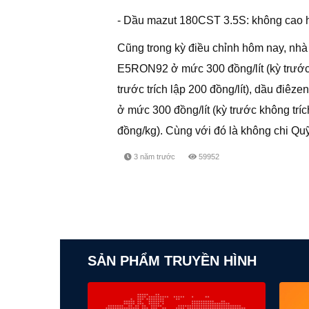
- Dầu mazut 180CST 3.5S: không cao 
Cũng trong kỳ điều chỉnh hôm nay, nhà
E5RON92 ở mức 300 đồng/lít (kỳ trước 
trước trích lập 200 đồng/lít), dầu điêze
ở mức 300 đồng/lít (kỳ trước không trí
đồng/kg). Cùng với đó là không chi Qu
3 năm trước
59952
SẢN PHẨM TRUYỀN HÌNH