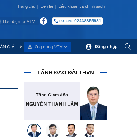
Trang chủ
Trang chủ
|
|
Liên hệ
Liên hệ
|
|
Điều khoản và chính sách
Điều khoản và chính sách
02438355931
Báo điện tử VTV
HOTLINE
Đăng nhập
ÁN GIẢ
Ứng dụng VTV
LÃNH ĐẠO ĐÀI THVN
Tổng Giám đốc
NGUYỄN THANH LÂM