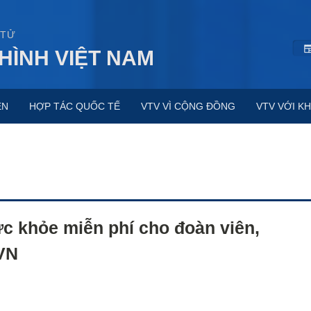
 TỬ
HÌNH VIỆT NAM
ỆN
HỢP TÁC QUỐC TẾ
VTV VÌ CỘNG ĐỒNG
VTV VỚI KH
 khỏe miễn phí cho đoàn viên,
VN