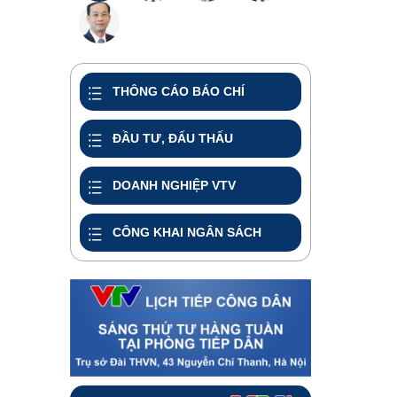
THÔNG CÁO BÁO CHÍ
ĐẦU TƯ, ĐẤU THẤU
DOANH NGHIỆP VTV
CÔNG KHAI NGÂN SÁCH