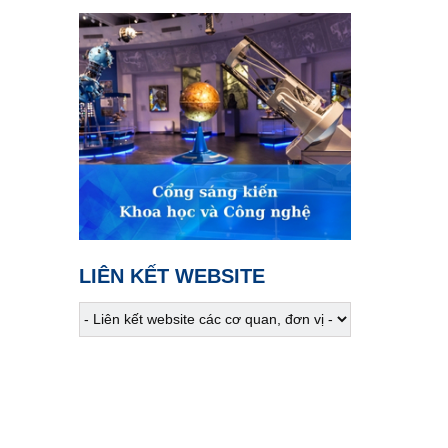
Nhịp sống trên đồng cỏ
Tân Cương
02:45
VTV Sống khỏe
Đừng để bữa ăn trở thành
mối lo
03:30
Phim truyện
Người một nhà - Tập 1
04:15
Phim truyện
Người một nhà - Tập 2
LIÊN KẾT WEBSITE
05:05
S - Việt Nam
Phong tục cưới hỏi của
người Gié Triêng
05:10
Phụ nữ và cuộc sống
Đánh thức giá trị bản địa