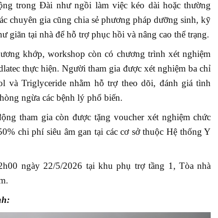
động trong Đài như ngồi làm việc kéo dài hoặc thường
Các chuyên gia cũng chia sẻ phương pháp dưỡng sinh, kỹ
ư giãn tại nhà để hỗ trợ phục hồi và nâng cao thể trạng.
ương khớp, workshop còn có chương trình xét nghiệm
latec thực hiện. Người tham gia được xét nghiệm ba chỉ
l và Triglyceride nhằm hỗ trợ theo dõi, đánh giá tình
phòng ngừa các bệnh lý phổ biến.
 động tham gia còn được tặng voucher xét nghiệm chức
50% chi phí siêu âm gan tại các cơ sở thuộc Hệ thống Y
h00 ngày 22/5/2026 tại khu phụ trợ tầng 1, Tòa nhà
am.
nh: