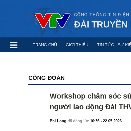
CỔNG THÔNG TIN ĐIỆN
ĐÀI TRUYỀN 
TRANG CHỦ
GIỚI THIỆU
TIN TỨC - SỰ KI
CÔNG ĐOÀN
Workshop chăm sóc sức
người lao động Đài TH
Phi Long
đã đăng lúc
10:36 - 22.05.2026