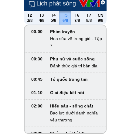
Lịch phát sóng
T2
T3
T4
T5
T6
T7
CN
3/8
4/8
5/8
6/8
7/8
8/8
9/8
00:00
Phim truyện
Hoa sữa về trong gió - Tập
7
00:30
Phụ nữ và cuộc sống
Đánh thức giá trị bản địa
00:45
Tổ quốc trong tim
01:10
Giai điệu kết nối
02:00
Hiểu sâu - sống chất
Bạo lực dưới danh nghĩa
yêu thương
02:30
Khám phá Việt Nam