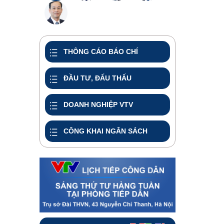
THÔNG CÁO BÁO CHÍ
ĐẦU TƯ, ĐẤU THẤU
DOANH NGHIỆP VTV
CÔNG KHAI NGÂN SÁCH