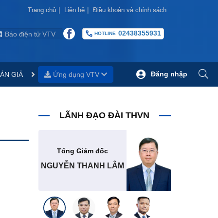
Trang chủ
Trang chủ
|
|
Liên hệ
Liên hệ
|
|
Điều khoản và chính sách
Điều khoản và chính sách
02438355931
Báo điện tử VTV
HOTLINE
Đăng nhập
ÁN GIẢ
Ứng dụng VTV
LÃNH ĐẠO ĐÀI THVN
Tổng Giám đốc
NGUYỄN THANH LÂM