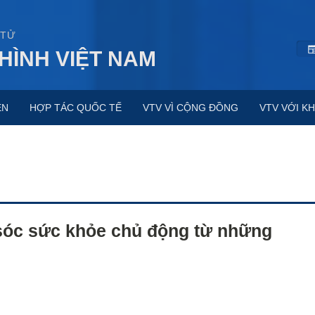
 TỬ
HÌNH VIỆT NAM
ỆN
HỢP TÁC QUỐC TẾ
VTV VÌ CỘNG ĐỒNG
VTV VỚI KH
sóc sức khỏe chủ động từ những