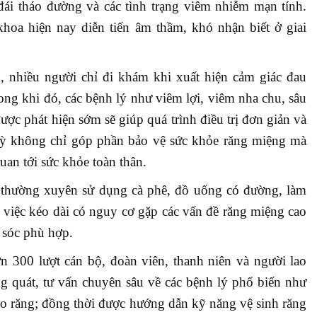
 đái tháo đường và các tình trạng viêm nhiễm mạn tính.
hoa hiện nay diễn tiến âm thầm, khó nhận biết ở giai
 nhiều người chỉ đi khám khi xuất hiện cảm giác đau
ong khi đó, các bệnh lý như viêm lợi, viêm nha chu, sâu
c phát hiện sớm sẽ giúp quá trình điều trị đơn giản và
 kỳ không chỉ góp phần bảo vệ sức khỏe răng miệng mà
uan tới sức khỏe toàn thân.
thường xuyên sử dụng cà phê, đồ uống có đường, làm
 việc kéo dài có nguy cơ gặp các vấn đề răng miệng cao
 sóc phù hợp.
 300 lượt cán bộ, đoàn viên, thanh niên và người lao
quát, tư vấn chuyên sâu về các bệnh lý phổ biến như
cao răng; đồng thời được hướng dẫn kỹ năng vệ sinh răng