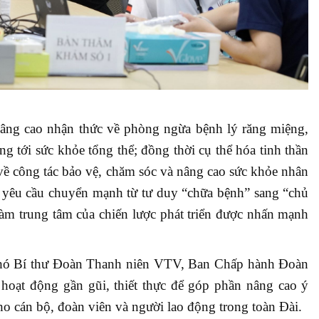
nâng cao nhận thức về phòng ngừa bệnh lý răng miệng,
g tới sức khỏe tổng thể; đồng thời cụ thể hóa tinh thần
về công tác bảo vệ, chăm sóc và nâng cao sức khỏe nhân
, yêu cầu chuyển mạnh từ tư duy “chữa bệnh” sang “chủ
àm trung tâm của chiến lược phát triển được nhấn mạnh
hó Bí thư Đoàn Thanh niên VTV, Ban Chấp hành Đoàn
ạt động gần gũi, thiết thực để góp phần nâng cao ý
o cán bộ, đoàn viên và người lao động trong toàn Đài.