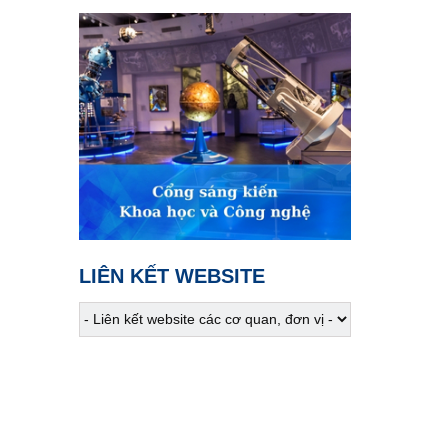
01:40
Khám phá Việt Nam
Sắc hoa trên váy áo người
Mông
02:00
Hiểu sâu - sống chất
Chơi sinh vật cảnh - Đừng
để phạm pháp
02:30
Khám phá Việt Nam
Người Mông giữa mây
ngàn Lai Châu
LIÊN KẾT WEBSITE
02:45
VTV Sống khỏe
Rối loạn TIC: Hiểu để chữa
lành
03:30
Phim truyện
Người một nhà - Tập 5
04:15
Phim truyện