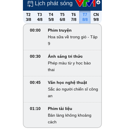
Lịch phát sóng
T2
T3
T4
T5
T6
T7
CN
3/8
4/8
5/8
6/8
7/8
8/8
9/8
00:00
Phim truyện
Hoa sữa về trong gió - Tập
9
00:30
Ánh sáng tri thức
Phép màu từ y học bào
thai
00:45
Văn học nghệ thuật
Sắc áo người chiến sĩ công
an
01:10
Phim tài liệu
Bản làng không khoảng
cách