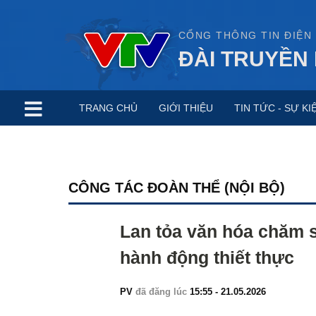
CỔNG THÔNG TIN ĐIỆN
ĐÀI TRUYỀN 
TRANG CHỦ
GIỚI THIỆU
TIN TỨC - SỰ KI
CÔNG TÁC ĐOÀN THỂ (NỘI BỘ)
Lan tỏa văn hóa chăm 
hành động thiết thực
PV
đã đăng lúc
15:55 - 21.05.2026