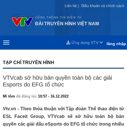
Liên hệ
Liên hệ
|
|
Điều khoản và chính sách
Điều khoản và chính sách
CỔNG THÔNG TIN ĐIỆN TỬ
ĐÀI TRUYỀN HÌNH VIỆT NAM
Ứng dụng VTV
Đăng nhập
TẠP CHÍ TRUYỀN HÌNH
VTVcab sở hữu bản quyền toàn bộ các giải
Esports do EFG tổ chức
Mì tôm
đã đăng lúc
10:57 - 16.12.2022
Vtv.vn - Theo thỏa thuận với Tập đoàn Thể thao điện tử
ESL Faceit Group, VTVcab sẽ sở hữu toàn bộ bản
quyền các giải đấu eSports do EFG tổ chức trong nhiều