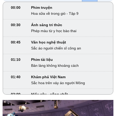
00:00
Phim truyện
Hoa sữa về trong gió - Tập 9
00:30
Ánh sáng tri thức
Phép màu từ y học bào thai
00:45
Văn học nghệ thuật
Sắc áo người chiến sĩ công an
01:10
Phim tài liệu
Bản làng không khoảng cách
01:40
Khám phá Việt Nam
Sắc hoa trên váy áo người Mông
02:00
Hiểu sâu - sống chất
Chơi sinh vật cảnh - Đừng để phạm pháp
02:30
Khám phá Việt Nam