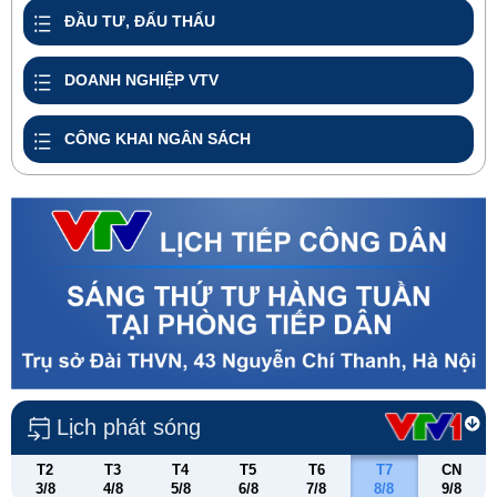
ĐẦU TƯ, ĐẤU THẤU
DOANH NGHIỆP VTV
CÔNG KHAI NGÂN SÁCH
Lịch phát sóng
T2
T3
T4
T5
T6
T7
CN
3/8
4/8
5/8
6/8
7/8
8/8
9/8