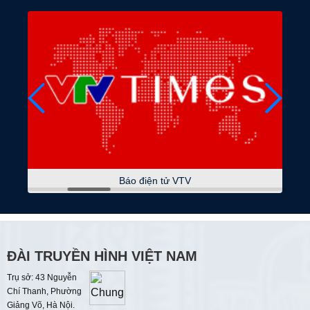
07:15
VTV kết nối
07:30
Không gian văn hóa nghệ thuật
08:15
Sách hay thay đổi cuộc đời
08:30
Tạp chí Kinh tế cuối tuần
09:00
Thời sự
09:05
Du lịch Việt Nam
Báo điện tử VTV
09:15
Sự kiện và bình luận
09:45
Dám sống
Hồn Huế - Men màu
ĐÀI TRUYỀN HÌNH VIỆT NAM
10:00
Điểm tựa cuộc sống
Trụ sở: 43 Nguyễn
Chí Thanh, Phường
Điểm tựa cho nhân dân
Giảng Võ, Hà Nội.