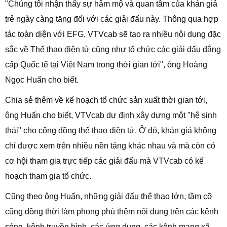
"Chúng tôi nhận thấy sự hâm mộ và quan tâm của khán giả
trẻ ngày càng tăng đối với các giải đấu này. Thông qua hợp
tác toàn diện với EFG, VTVcab sẽ tạo ra nhiều nội dung đặc
sắc về Thể thao điện tử cũng như tổ chức các giải đấu đẳng
cấp Quốc tế tại Việt Nam trong thời gian tới", ông Hoàng
Ngọc Huấn cho biết.
Chia sẻ thêm về kế hoạch tổ chức sản xuất thời gian tới,
ông Huấn cho biết, VTVcab dự định xây dựng một "hệ sinh
thái" cho cộng đồng thể thao điện tử. Ở đó, khán giả không
chỉ được xem trên nhiều nền tảng khác nhau và mà còn có
cơ hội tham gia trực tiếp các giải đấu mà VTVcab có kế
hoạch tham gia tổ chức.
Cũng theo ông Huấn, những giải đấu thể thao lớn, tầm cỡ
cũng đồng thời làm phong phú thêm nội dung trên các kênh
sóng, kênh truyền hình, các ứng dụng, các kênh mạng xã