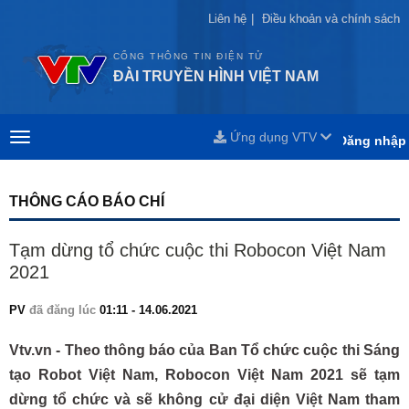
Liên hệ
Liên hệ
|
|
Điều khoản và chính sách
Điều khoản và chính sách
CỔNG THÔNG TIN ĐIỆN TỬ
ĐÀI TRUYỀN HÌNH VIỆT NAM
Ứng dụng VTV
Đăng nhập
THÔNG CÁO BÁO CHÍ
Tạm dừng tổ chức cuộc thi Robocon Việt Nam
2021
PV
đã đăng lúc
01:11 - 14.06.2021
Vtv.vn - Theo thông báo của Ban Tổ chức cuộc thi Sáng
tạo Robot Việt Nam, Robocon Việt Nam 2021 sẽ tạm
dừng tổ chức và sẽ không cử đại diện Việt Nam tham