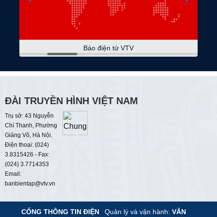
09:00
Thời sự
09:05
Du lịch Việt Nam
Báo điện tử VTV
09:15
Toàn cảnh thế giới
09:45
Talk VietNam
Hành trình đi tìm công lý
ĐÀI TRUYỀN HÌNH VIỆT NAM
10:30
Phim tài liệu
Trụ sở: 43 Nguyễn
Chí Thanh, Phường
Mở lối
Giảng Võ, Hà Nội.
Điện thoại: (024)
11:00
Sống xanh
3.8315426 - Fax:
(024) 3.7714353
11:30
Cuộc sống số
Email:
banbientap@vtv.vn
11:45
Góc nhìn văn hóa
CỔNG THÔNG TIN ĐIỆN
Quản lý và vận hành:
VĂN
12:00
Thời sự