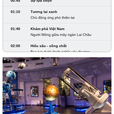
00:45
Sự lựa chọn
01:10
Tương lai xanh
Chủ động ứng phó thiên tai
01:40
Khám phá Việt Nam
Người Mông giữa mây ngàn Lai Châu
02:00
Hiểu sâu - sống chất
Bạo lực dưới danh nghĩa yêu thương
02:30
Khám phá Việt Nam
Sắc màu Tây Thanh Hóa
02:45
VTV Sống khỏe
Yoga với sức khỏe người cao tuổi
03:30
Phim truyện
Người một nhà - Tập 7
04:15
Phim truyện