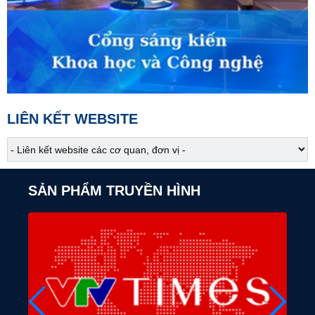
Người một nhà - Tập 8
05:05
S - Việt Nam
Nhịp sống của người Dao Thanh Phán
05:10
Vì cộng đồng
Việc tử tế bên hồ Ghềnh Chè
LIÊN KẾT WEBSITE
05:25
Hải quan Việt Nam
05:30
Chào buổi sáng
SẢN PHẨM TRUYỀN HÌNH
07:00
Báo chí toàn cảnh
07:30
Phim tài liệu
Bản làng không khoảng cách
08:00
Sống mới
08:40
Đi cùng chúng tôi