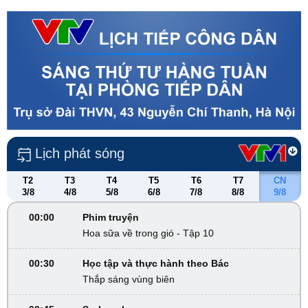
Lịch phát sóng
T2
T3
T4
T5
T6
T7
CN
3/8
4/8
5/8
6/8
7/8
8/8
9/8
00:00
Phim truyện
Hoa sữa về trong gió - Tập 10
00:30
Học tập và thực hành theo Bác
Thắp sáng vùng biên