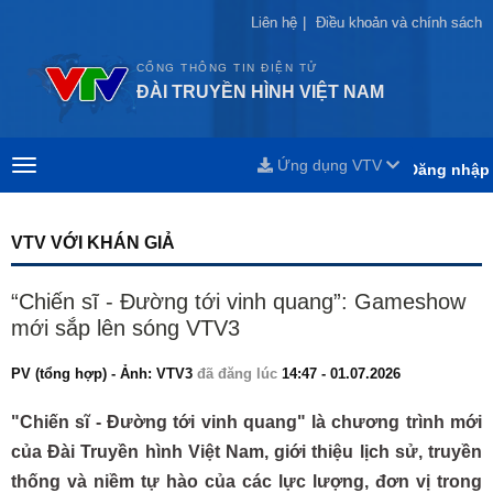
Liên hệ
Liên hệ
|
|
Điều khoản và chính sách
Điều khoản và chính sách
CỔNG THÔNG TIN ĐIỆN TỬ
ĐÀI TRUYỀN HÌNH VIỆT NAM
Ứng dụng VTV
Đăng nhập
VTV VỚI KHÁN GIẢ
“Chiến sĩ - Đường tới vinh quang”: Gameshow
mới sắp lên sóng VTV3
PV (tổng hợp) - Ảnh: VTV3
đã đăng lúc
14:47 - 01.07.2026
"Chiến sĩ - Đường tới vinh quang" là chương trình mới
của Đài Truyền hình Việt Nam, giới thiệu lịch sử, truyền
thống và niềm tự hào của các lực lượng, đơn vị trong