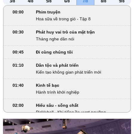
3/8
4/8
5/8
6/8
7/8
8/8
9/8
00:00
Phim truyện
Hoa sữa về trong gió - Tập 8
00:30
Phát huy vai trò của mặt trận
Tháng nghe dân nói
00:45
Đi cùng chúng tôi
01:10
Dân tộc và phát triển
Kiến tạo không gian phát triển mới
01:40
Kinh tế bạc
Hành trình khởi nghiệp
02:00
Hiểu sâu - sống chất
Pickleball - Khi tiếng ồn vượt ngưỡng
02:30
Khám phá Việt Nam
Sắc màu Tây Thanh Hóa