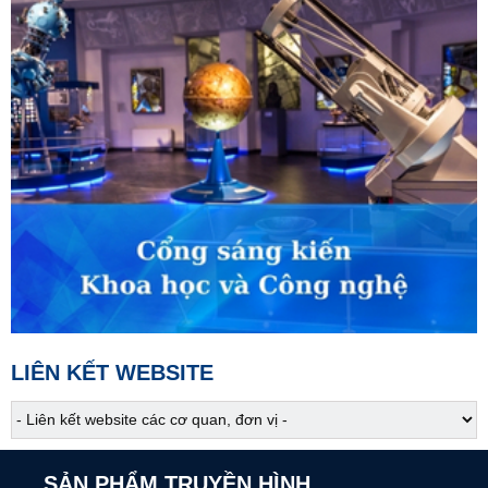
02:45
VTV Sống khỏe
Một thai kỳ đặc biệt
03:30
Phim truyện
Người một nhà - Tập 3
04:15
Phim truyện
Người một nhà - Tập 4
05:05
S - Việt Nam
Đặc sản ở Thượng Minh, Thái Nguyên
05:10
Cựu chiến binh Việt Nam
Ấm áp nghĩa tình đồng đội
LIÊN KẾT WEBSITE
05:30
Chào buổi sáng
07:00
Tài chính - Kinh doanh
SẢN PHẨM TRUYỀN HÌNH