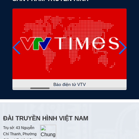
07:25
Việt Nam đa sắc
07:30
Nẻo về nguồn cội
Tín ngưỡng nông nghiệp của người Thái
07:45
Sắc màu các dân tộc
Bền bỉ lửa nghề
08:15
Phụ nữ là để yêu thương
08:45
Phát huy vai trò của mặt trận
Tháng nghe dân nói
Báo điện tử VTV
09:00
Thời sự
09:15
Đảng trong kỷ nguyên mới
Sứ mệnh mới của ngoại giao Việt Nam
ĐÀI TRUYỀN HÌNH VIỆT NAM
Trụ sở: 43 Nguyễn
09:30
Văn học nghệ thuật
Chí Thanh, Phường
Sắc áo người chiến sĩ công an