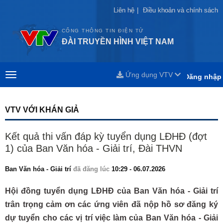
Liên hệ
Liên hệ
|
|
Điều khoản và chính sách
Điều khoản và chính sách
CỔNG THÔNG TIN ĐIỆN TỬ
ĐÀI TRUYỀN HÌNH VIỆT NAM
Ứng dụng VTV
Đăng nhập
VTV VỚI KHÁN GIẢ
Kết quả thi vấn đáp kỳ tuyển dụng LĐHĐ (đợt
1) của Ban Văn hóa - Giải trí, Đài THVN
Ban Văn hóa - Giải trí
đã đăng lúc
10:29 - 06.07.2026
Hội đồng tuyển dụng LĐHĐ của Ban Văn hóa - Giải trí
trân trọng cảm ơn các ứng viên đã nộp hồ sơ đăng ký
dự tuyển cho các vị trí việc làm của Ban Văn hóa - Giải