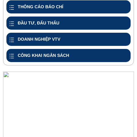
THÔNG CÁO BÁO CHÍ
ĐẦU TƯ, ĐẤU THẤU
DOANH NGHIỆP VTV
CÔNG KHAI NGÂN SÁCH