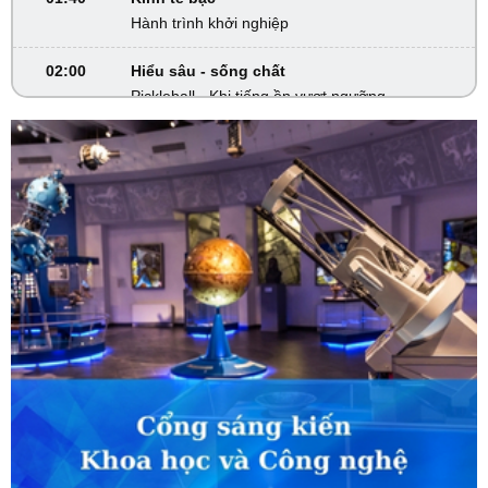
Hành trình khởi nghiệp
02:00
Hiểu sâu - sống chất
Pickleball - Khi tiếng ồn vượt ngưỡng
02:30
Khám phá Việt Nam
Sắc màu Tây Thanh Hóa
02:45
VTV Sống khỏe
Một thai kỳ đặc biệt
03:30
Phim truyện
Người một nhà - Tập 3
04:15
Phim truyện
Người một nhà - Tập 4
05:05
S - Việt Nam
Đặc sản ở Thượng Minh, Thái Nguyên