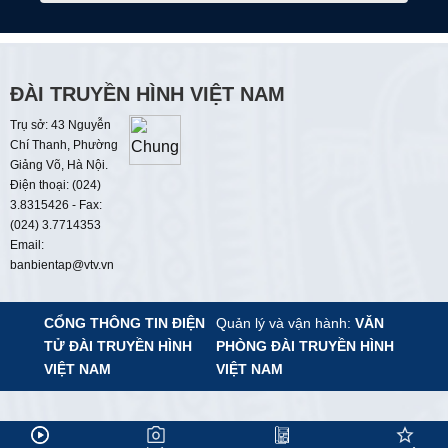
09:00
Thời sự
09:15
Đảng trong kỷ nguyên mới
Sứ mệnh mới của ngoại giao Việt Nam
ĐÀI TRUYỀN HÌNH VIỆT NAM
Trụ sở: 43 Nguyễn
09:30
Văn học nghệ thuật
Chí Thanh, Phường
Sắc áo người chiến sĩ công an
Giảng Võ, Hà Nội.
Điện thoại: (024)
10:00
Sách hay thay đổi cuộc đời
3.8315426 - Fax:
(024) 3.7714353
10:25
Sự lựa chọn
Email:
banbientap@vtv.vn
10:55
Nét đẹp dân gian
Làng Sấu
CỔNG THÔNG TIN ĐIỆN
Quản lý và vận hành:
VĂN
TỬ
ĐÀI TRUYỀN HÌNH
PHÒNG ĐÀI TRUYỀN HÌNH
11:00
Tài chính - Kinh doanh
VIỆT NAM
VIỆT NAM
11:45
Góc nhìn văn hóa
12:00
Thời sự
Đã kết nối EMC