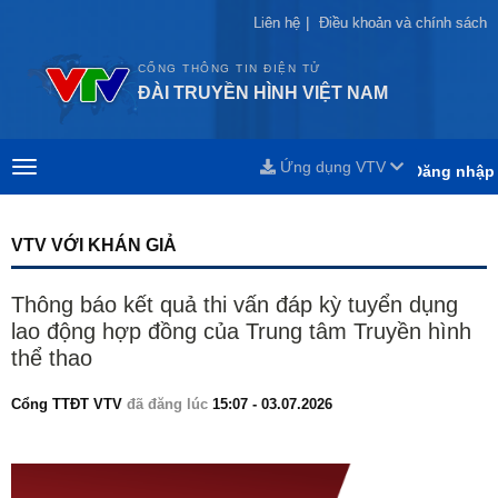
Liên hệ
Liên hệ
|
|
Điều khoản và chính sách
Điều khoản và chính sách
CỔNG THÔNG TIN ĐIỆN TỬ
ĐÀI TRUYỀN HÌNH VIỆT NAM
Ứng dụng VTV
Đăng nhập
VTV VỚI KHÁN GIẢ
Thông báo kết quả thi vấn đáp kỳ tuyển dụng
lao động hợp đồng của Trung tâm Truyền hình
thể thao
Cổng TTĐT VTV
đã đăng lúc
15:07 - 03.07.2026