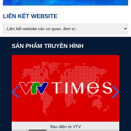
05:10
Cựu chiến binh Việt Nam
Ấm áp nghĩa tình đồng đội
LIÊN KẾT WEBSITE
05:30
Chào buổi sáng
07:00
Tài chính - Kinh doanh
SẢN PHẨM TRUYỀN HÌNH
07:25
Việt Nam đa sắc
07:30
Nẻo về nguồn cội
Tín ngưỡng nông nghiệp của người Thái
07:45
Sắc màu các dân tộc
Bền bỉ lửa nghề
08:15
Phụ nữ là để yêu thương
08:45
Phát huy vai trò của mặt trận
Tháng nghe dân nói
Báo điện tử VTV