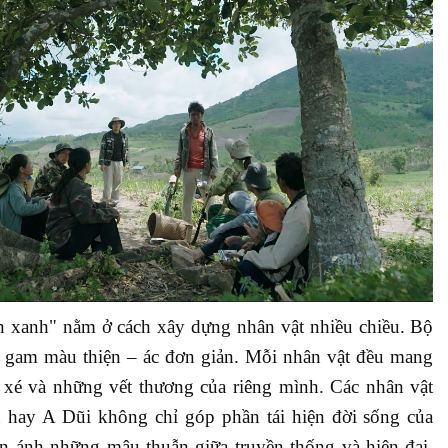
n xanh" nằm ở cách xây dựng nhân vật nhiều chiều. Bộ
i gam màu thiện – ác đơn giản. Mỗi nhân vật đều mang
 xé và những vết thương của riêng mình.
Các nhân vật
 hay A Dũi không chỉ góp phần tái hiện đời sống của
ánh những mâu thuẫn giữa truyền thống và hiện đại,