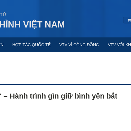
 TỬ
HÌNH VIỆT NAM
ỆN
HỢP TÁC QUỐC TẾ
VTV VÌ CỘNG ĐỒNG
VTV VỚI KH
 – Hành trình gìn giữ bình yên bắt