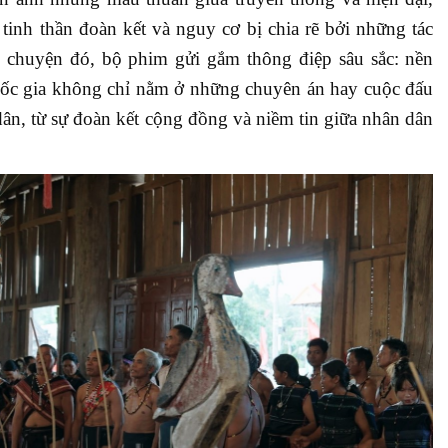
 tinh thần đoàn kết và nguy cơ bị chia rẽ bởi những tác
 chuyện đó, bộ phim gửi gắm thông điệp sâu sắc: nền
uốc gia không chỉ nằm ở những chuyên án hay cuộc đấu
 dân, từ sự đoàn kết cộng đồng và niềm tin giữa nhân dân