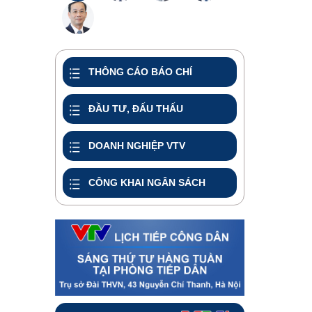
THÔNG CÁO BÁO CHÍ
ĐẦU TƯ, ĐẤU THẤU
DOANH NGHIỆP VTV
CÔNG KHAI NGÂN SÁCH