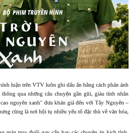
ính luận trên VTV luôn ghi dấu ấn bằng cách phản ánh
c thông qua những câu chuyện gần gũi, giàu tính nhân
ời cao nguyên xanh" đưa khán giả đến với Tây Nguyên –
ng cũng là nơi hội tụ nhiều yếu tố đặc thù về văn hóa,
màn truy đuổi gay cấn hay các chuyên án kịch tính,