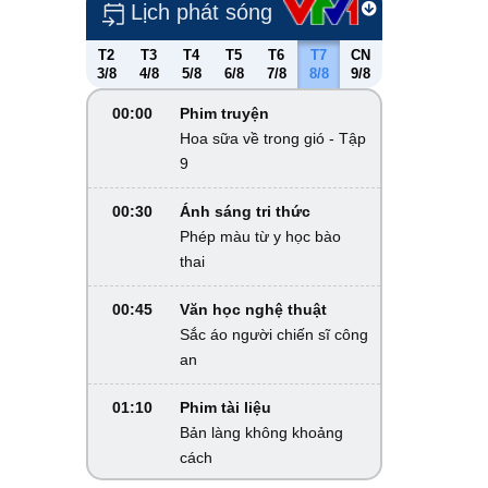
Lịch phát sóng
T2
T3
T4
T5
T6
T7
CN
3/8
4/8
5/8
6/8
7/8
8/8
9/8
00:00
Phim truyện
Hoa sữa về trong gió - Tập
9
00:30
Ánh sáng tri thức
Phép màu từ y học bào
thai
00:45
Văn học nghệ thuật
Sắc áo người chiến sĩ công
an
01:10
Phim tài liệu
Bản làng không khoảng
cách