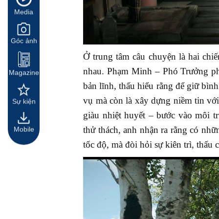
Media
Góc ảnh
Ở trung tâm câu chuyện là hai chiến
nhau.
Phạm Minh – Phó Trưởng phòn
Magazine
bản lĩnh, thấu hiểu rằng để giữ bìn
vụ mà còn là xây dựng niềm tin vớ
Sự kiện
giàu nhiệt huyết – bước vào môi t
thử thách, anh nhận ra rằng có nhữ
Mobile
tốc độ, mà đòi hỏi sự kiên trì, thấ