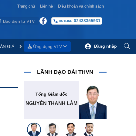
Trang chủ
Trang chủ
|
|
Liên hệ
Liên hệ
|
|
Điều khoản và chính sách
Điều khoản và chính sách
02438355931
Báo điện tử VTV
HOTLINE
Đăng nhập
ÁN GIẢ
Ứng dụng VTV
LÃNH ĐẠO ĐÀI THVN
Tổng Giám đốc
NGUYỄN THANH LÂM