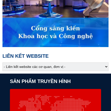
Người một nhà - Tập 3
04:15
Phim truyện
Người một nhà - Tập 4
05:05
S - Việt Nam
Đặc sản ở Thượng Minh, Thái Nguyên
05:10
Cựu chiến binh Việt Nam
Ấm áp nghĩa tình đồng đội
LIÊN KẾT WEBSITE
05:30
Chào buổi sáng
07:00
Tài chính - Kinh doanh
SẢN PHẨM TRUYỀN HÌNH
07:25
Việt Nam đa sắc
07:30
Nẻo về nguồn cội
Tín ngưỡng nông nghiệp của người Thái