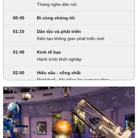
Tháng nghe dân nói
00:45
Đi cùng chúng tôi
01:10
Dân tộc và phát triển
Kiến tạo không gian phát triển mới
01:40
Kinh tế bạc
Hành trình khởi nghiệp
02:00
Hiểu sâu - sống chất
Pickleball - Khi tiếng ồn vượt ngưỡng
02:30
Khám phá Việt Nam
Sắc màu Tây Thanh Hóa
02:45
VTV Sống khỏe
Một thai kỳ đặc biệt
03:30
Phim truyện