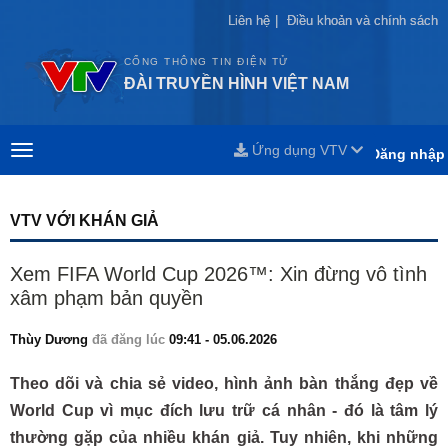
Liên hệ
Liên hệ
|
|
Điều khoản và chính sách
Điều khoản và chính sách
CỔNG THÔNG TIN ĐIỆN TỬ
ĐÀI TRUYỀN HÌNH VIỆT NAM
Ứng dụng VTV
Đăng nhập
VTV VỚI KHÁN GIẢ
Xem FIFA World Cup 2026™: Xin đừng vô tình
xâm phạm bản quyền
Thùy Dương
đã đăng lúc
09:41 - 05.06.2026
Theo dõi và chia sẻ video, hình ảnh bàn thắng đẹp về
World Cup vì mục đích lưu trữ cá nhân - đó là tâm lý
thường gặp của nhiều khán giả. Tuy nhiên, khi những