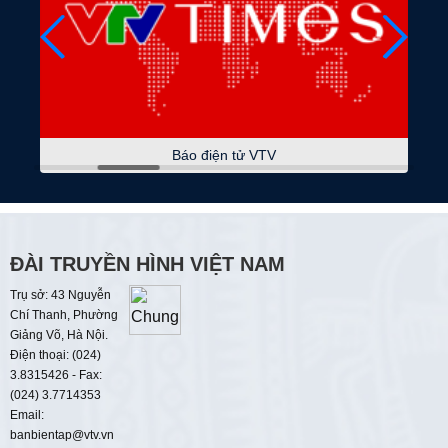
07:45
Sắc màu các dân tộc
Bền bỉ lửa nghề
08:15
Phụ nữ là để yêu thương
08:45
Phát huy vai trò của mặt trận
Tháng nghe dân nói
Báo điện tử VTV
09:00
Thời sự
09:15
Đảng trong kỷ nguyên mới
Sứ mệnh mới của ngoại giao Việt Nam
ĐÀI TRUYỀN HÌNH VIỆT NAM
Trụ sở: 43 Nguyễn
09:30
Văn học nghệ thuật
Chí Thanh, Phường
Sắc áo người chiến sĩ công an
Giảng Võ, Hà Nội.
Điện thoại: (024)
10:00
Sách hay thay đổi cuộc đời
3.8315426 - Fax:
(024) 3.7714353
10:25
Sự lựa chọn
Email:
banbientap@vtv.vn