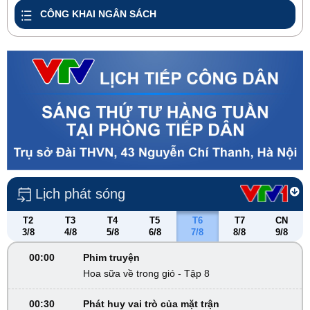
CÔNG KHAI NGÂN SÁCH
Lịch phát sóng
T2
T3
T4
T5
T6
T7
CN
3/8
4/8
5/8
6/8
7/8
8/8
9/8
00:00
Phim truyện
Hoa sữa về trong gió - Tập 8
00:30
Phát huy vai trò của mặt trận