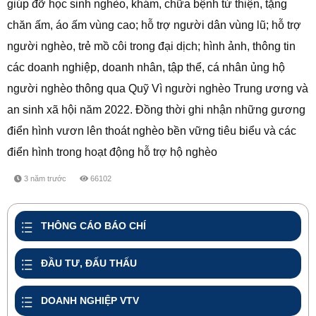
giúp đỡ học sinh nghèo, khám, chữa bệnh từ thiện, tặng
chăn ấm, áo ấm vùng cao; hỗ trợ người dân vùng lũ; hỗ trợ
người nghèo, trẻ mồ côi trong đại dịch; hình ảnh, thông tin
các doanh nghiệp, doanh nhân, tập thể, cá nhân ủng hộ
người nghèo thông qua Quỹ Vì người nghèo Trung ương và
an sinh xã hội năm 2022. Đồng thời ghi nhận những gương
điển hình vươn lên thoát nghèo bền vững tiêu biểu và các
điển hình trong hoạt động hỗ trợ hộ nghèo
3 năm trước
66102
share
THÔNG CÁO BÁO CHÍ
ĐẦU TƯ, ĐẤU THẤU
DOANH NGHIỆP VTV