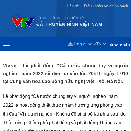
Liên hệ
Liên hệ
|
|
Điều khoản và chính sách
Điều khoản và chính sách
CỔNG THÔNG TIN ĐIỆN TỬ
ĐÀI TRUYỀN HÌNH VIỆT NAM
Ứng dụng VTV
Đăng nhập
Vtv.vn - Lễ phát động “Cả nước chung tay vì người
nghèo” năm 2022 sẽ diễn ra vào lúc 20h10 ngày 17/10
tại Cung văn hóa Lao động hữu nghị Việt - Xô, Hà Nội.
Lễ phát động “Cả nước chung tay vì người nghèo” năm
2022 là hoạt động thiết thực nhằm hưởng ứng phong trào
thi đua “Vì người nghèo - Không để ai bị bỏ lại phía sau” do
Thủ tướng Chính phủ phát động và phát động Tháng cao