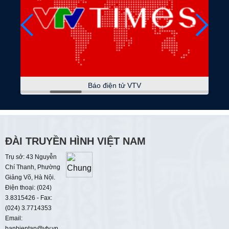
Bảo vệ dữ liệu cá nhân
08:45
Phụ nữ và cuộc sống
Đánh thức giá trị bản địa
09:00
Thời sự
Báo điện tử VTV
09:15
Quốc hội với cử tri
09:30
Tương lai xanh
Quản trị môi trường đô thị từ dữ liệu mở
ĐÀI TRUYỀN HÌNH VIỆT NAM
10:00
Hiểu sâu - sống chất
Trụ sở: 43 Nguyễn
Bạo lực dưới danh nghĩa yêu thương
Chí Thanh, Phường
Giảng Võ, Hà Nội.
10:35
Đi cùng chúng tôi
Điện thoại: (024)
3.8315426 - Fax:
10:55
Nét đẹp dân gian
(024) 3.7714353
Thôn Hiệp Đồng
Email:
banbientap@vtv.vn