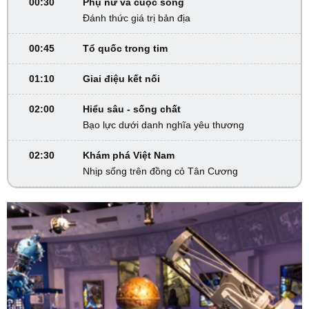
00:30
Phụ nữ và cuộc sống
Đánh thức giá trị bản địa
00:45
Tổ quốc trong tim
01:10
Giai điệu kết nối
02:00
Hiểu sâu - sống chất
Bạo lực dưới danh nghĩa yêu thương
02:30
Khám phá Việt Nam
Nhịp sống trên đồng cỏ Tân Cương
02:45
VTV Sống khỏe
Đừng để bữa ăn trở thành mối lo
03:30
Phim truyện
Người một nhà - Tập 1
04:15
Phim truyện