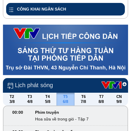
CÔNG KHAI NGÂN SÁCH
Lịch phát sóng
T2
T3
T4
T5
T6
T7
CN
3/8
4/8
5/8
6/8
7/8
8/8
9/8
00:00
Phim truyện
Hoa sữa về trong gió - Tập 7