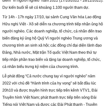
điểm “Vì người nghèo” năm 2022 (17/10/2022 - 18/11/2022).
Dự kiến buổi lễ sẽ có khoảng 1.100 người tham dự.
Từ 14h - 17h ngày 17/10, tại sảnh Cung Văn hóa Lao động
Hữu nghị Việt - Xô sẽ diễn ra chương trình tiếp nhận ủng hộ
người nghèo. Các doanh nghiệp, tổ chức, cá nhân đến trao
biển đăng ký ủng hộ Quỹ Vì người nghèo Trung ương và
chương trình an sinh xã hội; các đồng chí đại diện lãnh đạo
Đảng, Nhà nước, Mặt trận Tổ quốc Việt Nam theo thứ tự
tiếp nhận phần trao biển và tặng lại doanh nghiệp, tổ chức,
cá nhân biểu trưng kỷ niệm của chương trình.
Lễ phát động “Cả nước chung tay vì người nghèo” năm
2022 với chủ đề “Hành trình của hy vọng” sẽ bắt đầu lúc
20h10 và được truyền hình trực tiếp trên kênh VTV1, Đài
Truyền hình Việt Nam; phát thanh trực tiếp trên sóng Đài
Tiếng nói Việt Nam và được các Đài Phát thanh - Truyền